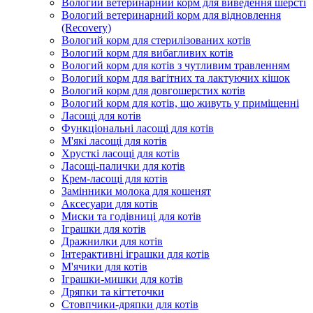
Вологий ветеринарний корм для виведення шерсті
Вологий ветеринарний корм для відновлення
(Recovery)
Вологий корм для стерилізованих котів
Вологий корм для вибагливих котів
Вологий корм для котів з чутливим травленням
Вологий корм для вагітних та лактуючих кішок
Вологий корм для довгошерстих котів
Вологий корм для котів, що живуть у приміщенні
Ласощі для котів
Функціональні ласощі для котів
М'які ласощі для котів
Хрусткі ласощі для котів
Ласощі-палички для котів
Крем-ласощі для котів
Замінники молока для кошенят
Аксесуари для котів
Миски та годівниці для котів
Іграшки для котів
Дражнилки для котів
Інтерактивні іграшки для котів
М'ячики для котів
Іграшки-мишки для котів
Дряпки та кігтеточки
Стовпчики-дряпки для котів