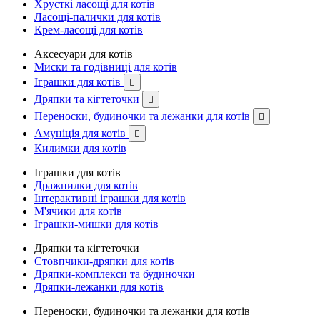
Хрусткі ласощі для котів
Ласощі-палички для котів
Крем-ласощі для котів
Аксесуари для котів
Миски та годівниці для котів
Іграшки для котів

Дряпки та кігтеточки

Переноски, будиночки та лежанки для котів

Амуніція для котів

Килимки для котів
Іграшки для котів
Дражнилки для котів
Інтерактивні іграшки для котів
М'ячики для котів
Іграшки-мишки для котів
Дряпки та кігтеточки
Стовпчики-дряпки для котів
Дряпки-комплекси та будиночки
Дряпки-лежанки для котів
Переноски, будиночки та лежанки для котів