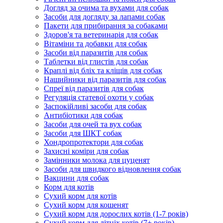
Догляд за очима та вухами для собак
Засоби для догляду за лапами собак
Пакети для прибирання за собаками
Здоров'я та ветеринарія для собак
Вітаміни та добавки для собак
Засоби від паразитів для собак
Таблетки від глистів для собак
Краплі від бліх та кліщів для собак
Нашийники від паразитів для собак
Спреї від паразитів для собак
Регуляція статевої охоти у собак
Заспокійливі засоби для собак
Антибіотики для собак
Засоби для очей та вух собак
Засоби для ШКТ собак
Хондропротектори для собак
Захисні коміри для собак
Замінники молока для цуценят
Засоби для швидкого відновлення собак
Вакцини для собак
Корм для котів
Сухий корм для котів
Сухий корм для кошенят
Сухий корм для дорослих котів (1-7 років)
Сухий корм для літніх котів (7+ років)