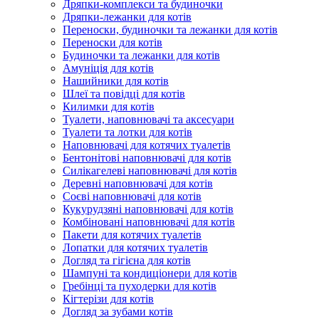
Дряпки-комплекси та будиночки
Дряпки-лежанки для котів
Переноски, будиночки та лежанки для котів
Переноски для котів
Будиночки та лежанки для котів
Амуніція для котів
Нашийники для котів
Шлеї та повідці для котів
Килимки для котів
Туалети, наповнювачі та аксесуари
Туалети та лотки для котів
Наповнювачі для котячих туалетів
Бентонітові наповнювачі для котів
Силікагелеві наповнювачі для котів
Деревні наповнювачі для котів
Соєві наповнювачі для котів
Кукурудзяні наповнювачі для котів
Комбіновані наповнювачі для котів
Пакети для котячих туалетів
Лопатки для котячих туалетів
Догляд та гігієна для котів
Шампуні та кондиціонери для котів
Гребінці та пуходерки для котів
Кігтерізи для котів
Догляд за зубами котів