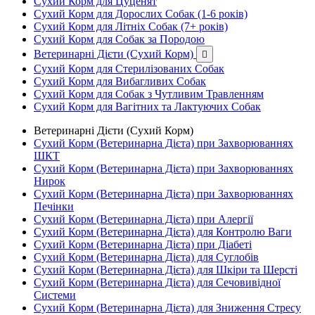
Сухий Корм для Цуценят
Сухий Корм для Дорослих Собак (1-6 років)
Сухий Корм для Літніх Собак (7+ років)
Сухий Корм для Собак за Породою
Ветеринарні Дієти (Сухий Корм)

Сухий Корм для Стерилізованих Собак
Сухий Корм для Вибагливих Собак
Сухий Корм для Собак з Чутливим Травленням
Сухий Корм для Вагітних та Лактуючих Собак
Ветеринарні Дієти (Сухий Корм)
Сухий Корм (Ветеринарна Дієта) при Захворюваннях
ШКТ
Сухий Корм (Ветеринарна Дієта) при Захворюваннях
Нирок
Сухий Корм (Ветеринарна Дієта) при Захворюваннях
Печінки
Сухий Корм (Ветеринарна Дієта) при Алергії
Сухий Корм (Ветеринарна Дієта) для Контролю Ваги
Сухий Корм (Ветеринарна Дієта) при Діабеті
Сухий Корм (Ветеринарна Дієта) для Суглобів
Сухий Корм (Ветеринарна Дієта) для Шкіри та Шерсті
Сухий Корм (Ветеринарна Дієта) для Сечовивідної
Системи
Сухий Корм (Ветеринарна Дієта) для Зниження Стресу