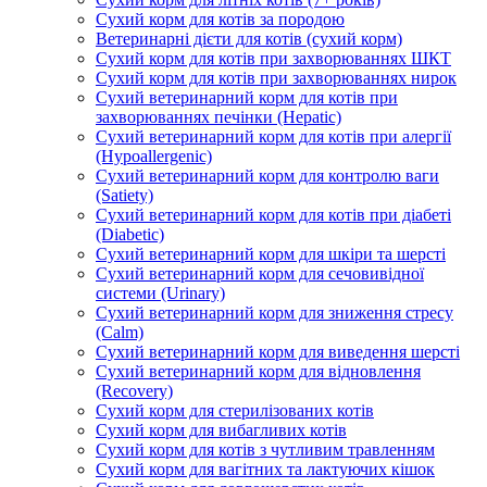
Сухий корм для котів за породою
Ветеринарні дієти для котів (сухий корм)
Сухий корм для котів при захворюваннях ШКТ
Сухий корм для котів при захворюваннях нирок
Сухий ветеринарний корм для котів при
захворюваннях печінки (Hepatic)
Сухий ветеринарний корм для котів при алергії
(Hypoallergenic)
Сухий ветеринарний корм для контролю ваги
(Satiety)
Сухий ветеринарний корм для котів при діабеті
(Diabetic)
Сухий ветеринарний корм для шкіри та шерсті
Сухий ветеринарний корм для сечовивідної
системи (Urinary)
Сухий ветеринарний корм для зниження стресу
(Calm)
Сухий ветеринарний корм для виведення шерсті
Сухий ветеринарний корм для відновлення
(Recovery)
Сухий корм для стерилізованих котів
Сухий корм для вибагливих котів
Сухий корм для котів з чутливим травленням
Сухий корм для вагітних та лактуючих кішок