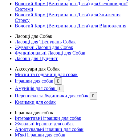
Вологий Корм (Ветеринарна Дієта) для Сечовивідної
Системи
Вологий Корм (Ветеринарна Дієта) для Зниження
Стресу
Вологий Корм (Ветеринарна Дієта) для Відновлення
Ласощі для Собак
Ласощі для Тренувань Собак
Жувальні Ласощі для Собак
Функціональні Ласощі для Собак
Ласощі для Цуценят
Аксесуари для Собак
Миски та годівниці для собак
Іграшки для собак

Амуніція для собак

Переноски та будиночки для собак

Килимки для собак
Іграшки для собак
Інтерактивні іграшки для собак
Жувальні іграшки для собак
Апортувальні іграшки для собак
М'які іграшки для собак