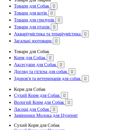
Товари для Собак

Товари для котів

Товари для гризунів

Товари для птахів

Акваріумістика та тераріумістика

Загальні зоотовари

Товари для Собак
Корм для Собак

Аксесуари для Собак

Догляд та гігієна для собак

Здоров'я та ветеринарія для собак

Корм для Собак
Сухий Корм для Собак

Вологий Корм для Собак

Ласощі для Собак

Замінники Молока для Цуценят
Сухий Корм для Собак