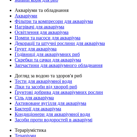
Акваріуми та обладнання
Акваріуми
Фільтри та компресори для акваріума
Нагрівачі для акваріума
Освітлення для акваріума
Помпи та насоси для акваріума
Декорації та штучні рослини для акваріума
Ґрунт для акваріума
Годівниці для акваріумних риб
Скребки та сачки для акваріума
Запчастини для акваріумного обладнання
Догляд за водою та здоров'я риб
Тести для акваріумної води
Ліки та засоби від хвороб риб
Ґрунтові добрива для акваріумних рослин
Сіль для акваріума
Активоване вугілля для акваріума
Бактерії для акваріума
Кондиціонери для акваріумної води
Засоби проти водоростей в акваріумі
Тераріумістика
Тераріуми