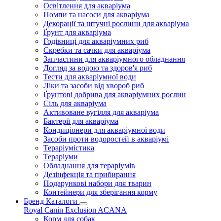
Освітлення для акваріума
Помпи та насоси для акваріума
Декорації та штучні рослини для акваріума
Ґрунт для акваріума
Годівниці для акваріумних риб
Скребки та сачки для акваріума
Запчастини для акваріумного обладнання
Догляд за водою та здоров'я риб
Тести для акваріумної води
Ліки та засоби від хвороб риб
Ґрунтові добрива для акваріумних рослин
Сіль для акваріума
Активоване вугілля для акваріума
Бактерії для акваріума
Кондиціонери для акваріумної води
Засоби проти водоростей в акваріумі
Тераріумістика
Тераріуми
Обладнання для тераріумів
Дезінфекція та прибирання
Подарункові набори для тварин
Контейнери для зберігання корму
Бренд Каталоги
Royal Canin
Exclusion
ACANA
Корм для собак