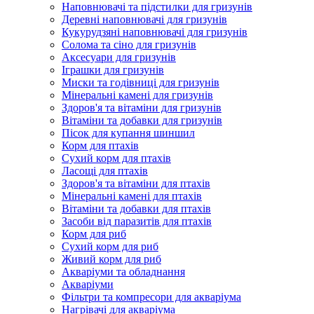
Наповнювачі та підстилки для гризунів
Деревні наповнювачі для гризунів
Кукурудзяні наповнювачі для гризунів
Солома та сіно для гризунів
Аксесуари для гризунів
Іграшки для гризунів
Миски та годівниці для гризунів
Мінеральні камені для гризунів
Здоров'я та вітаміни для гризунів
Вітаміни та добавки для гризунів
Пісок для купання шиншил
Корм для птахів
Сухий корм для птахів
Ласощі для птахів
Здоров'я та вітаміни для птахів
Мінеральні камені для птахів
Вітаміни та добавки для птахів
Засоби від паразитів для птахів
Корм для риб
Сухий корм для риб
Живий корм для риб
Акваріуми та обладнання
Акваріуми
Фільтри та компресори для акваріума
Нагрівачі для акваріума