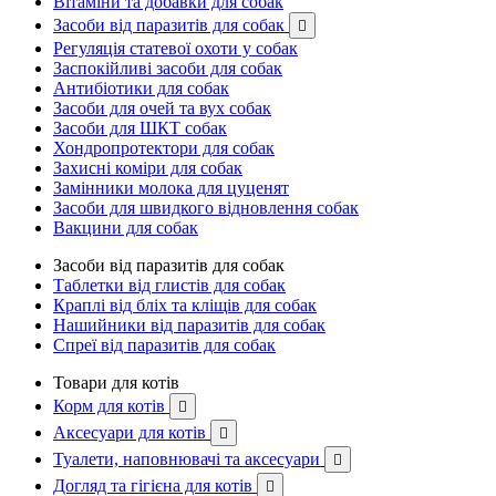
Вітаміни та добавки для собак
Засоби від паразитів для собак

Регуляція статевої охоти у собак
Заспокійливі засоби для собак
Антибіотики для собак
Засоби для очей та вух собак
Засоби для ШКТ собак
Хондропротектори для собак
Захисні коміри для собак
Замінники молока для цуценят
Засоби для швидкого відновлення собак
Вакцини для собак
Засоби від паразитів для собак
Таблетки від глистів для собак
Краплі від бліх та кліщів для собак
Нашийники від паразитів для собак
Спреї від паразитів для собак
Товари для котів
Корм для котів

Аксесуари для котів

Туалети, наповнювачі та аксесуари

Догляд та гігієна для котів
