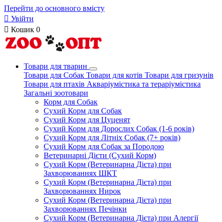
Перейти до основного вмісту

Увійти

Кошик
0
Товари для тварин
Товари для Собак
Товари для котів
Товари для гризунів
Товари для птахів
Акваріумістика та тераріумістика
Загальні зоотовари
Корм для Собак
Сухий Корм для Собак
Сухий Корм для Цуценят
Сухий Корм для Дорослих Собак (1-6 років)
Сухий Корм для Літніх Собак (7+ років)
Сухий Корм для Собак за Породою
Ветеринарні Дієти (Сухий Корм)
Сухий Корм (Ветеринарна Дієта) при
Захворюваннях ШКТ
Сухий Корм (Ветеринарна Дієта) при
Захворюваннях Нирок
Сухий Корм (Ветеринарна Дієта) при
Захворюваннях Печінки
Сухий Корм (Ветеринарна Дієта) при Алергії