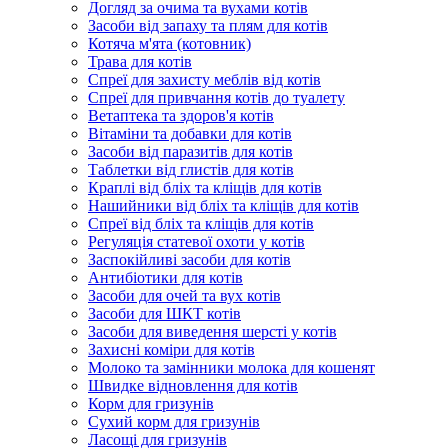
Догляд за очима та вухами котів
Засоби від запаху та плям для котів
Котяча м'ята (котовник)
Трава для котів
Спреї для захисту меблів від котів
Спреї для привчання котів до туалету
Ветаптека та здоров'я котів
Вітаміни та добавки для котів
Засоби від паразитів для котів
Таблетки від глистів для котів
Краплі від бліх та кліщів для котів
Нашийники від бліх та кліщів для котів
Спреї від бліх та кліщів для котів
Регуляція статевої охоти у котів
Заспокійливі засоби для котів
Антибіотики для котів
Засоби для очей та вух котів
Засоби для ШКТ котів
Засоби для виведення шерсті у котів
Захисні коміри для котів
Молоко та замінники молока для кошенят
Швидке відновлення для котів
Корм для гризунів
Сухий корм для гризунів
Ласощі для гризунів