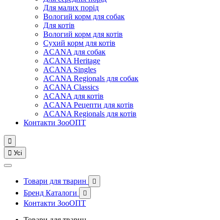
Для малих порід
Вологий корм для собак
Для котів
Вологий корм для котів
Сухий корм для котів
ACANA для собак
ACANA Heritage
ACANA Singles
ACANA Regionals для собак
ACANA Classics
ACANA для котів
ACANA Рецепти для котів
ACANA Regionals для котів
Контакти ЗооОПТ


Усі
Товари для тварин

Бренд Каталоги

Контакти ЗооОПТ
Товари для тварин