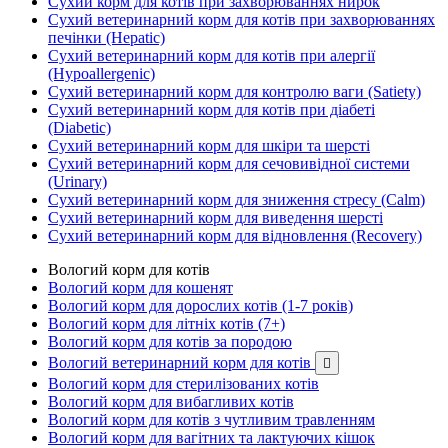
Сухий корм для котів при захворюваннях нирок
Сухий ветеринарний корм для котів при захворюваннях
печінки (Hepatic)
Сухий ветеринарний корм для котів при алергії
(Hypoallergenic)
Сухий ветеринарний корм для контролю ваги (Satiety)
Сухий ветеринарний корм для котів при діабеті
(Diabetic)
Сухий ветеринарний корм для шкіри та шерсті
Сухий ветеринарний корм для сечовивідної системи
(Urinary)
Сухий ветеринарний корм для зниження стресу (Calm)
Сухий ветеринарний корм для виведення шерсті
Сухий ветеринарний корм для відновлення (Recovery)
Вологий корм для котів
Вологий корм для кошенят
Вологий корм для дорослих котів (1-7 років)
Вологий корм для літніх котів (7+)
Вологий корм для котів за породою
Вологий ветеринарний корм для котів

Вологий корм для стерилізованих котів
Вологий корм для вибагливих котів
Вологий корм для котів з чутливим травленням
Вологий корм для вагітних та лактуючих кішок