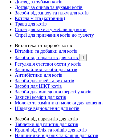
Догляд за зубами котів
Догляд за очима та вухами котів
Засоби від запаху та плям для котів
Котяча м'ята (котовник)
Трава для котів
Спреї для захисту меблів від котів
Спреї для привчання котів до туалету
Ветаптека та здоров'я котів
Вітаміни та добавки для котів
Засоби від паразитів для котів

Регуляція статевої охоти у котів
Заспокійливі засоби для котів
Антибіотики для котів
Засоби для очей та вух котів
Засоби для ШКТ котів
Засоби для виведення шерсті у котів
Захисні коміри для котів
Молоко та замінники молока для кошенят
Швидке відновлення для котів
Засоби від паразитів для котів
Таблетки від глистів для котів
Краплі від бліх та кліщів для котів
Нашийники від бліх та кліщів для котів