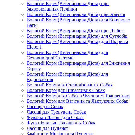
Вологий Корм (Ветеринарна Дієта) при
Захворюваннях Печінки
Вологий Корм (Ветеринарна Дієта) при Алергії
Вологий Корм (Ветеринарна Дієта) для Контролю
Ваги
Вологий Корм (Ветеринарна Дієта) при Діабеті
Вологий Корм (Ветеринарна Дієта) для Суглобів
Вологий Корм (Ветеринарна Дієта) для Шкіри та
Шерсті
Вологий Корм (Ветеринарна Дієта) для
Сечовивідної Системи
Вологий Корм (Ветеринарна Дієта) для Зниження
Стресу
Вологий Корм (Ветеринарна Дієта) для
Відновлення
Вологий Корм для Стерилізованих Собак
Вологий Корм для Вибагливих Собак
Вологий Корм для Собак з Чутливим Травленням
Вологий Корм для Вагітних та Лактуючих Собак
Ласощі для Собак
Ласощі для Тренувань Собак
Жувальні Ласощі для Собак
Функціональні Ласощі для Собак
Ласощі для Цуценят
Замінники Молока для Цуценят