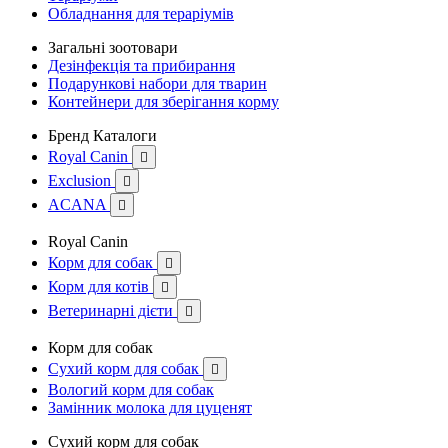
Обладнання для тераріумів
Загальні зоотовари
Дезінфекція та прибирання
Подарункові набори для тварин
Контейнери для зберігання корму
Бренд Каталоги
Royal Canin

Exclusion

ACANA

Royal Canin
Корм для собак

Корм для котів

Ветеринарні дієти

Корм для собак
Сухий корм для собак

Вологий корм для собак
Замінник молока для цуценят
Сухий корм для собак