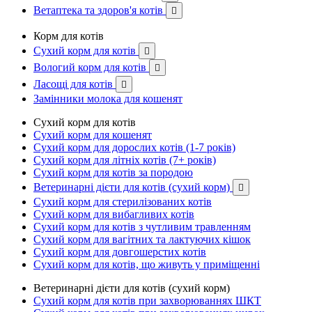
Ветаптека та здоров'я котів

Корм для котів
Сухий корм для котів

Вологий корм для котів

Ласощі для котів

Замінники молока для кошенят
Сухий корм для котів
Сухий корм для кошенят
Сухий корм для дорослих котів (1-7 років)
Сухий корм для літніх котів (7+ років)
Сухий корм для котів за породою
Ветеринарні дієти для котів (сухий корм)

Сухий корм для стерилізованих котів
Сухий корм для вибагливих котів
Сухий корм для котів з чутливим травленням
Сухий корм для вагітних та лактуючих кішок
Сухий корм для довгошерстих котів
Сухий корм для котів, що живуть у приміщенні
Ветеринарні дієти для котів (сухий корм)
Сухий корм для котів при захворюваннях ШКТ