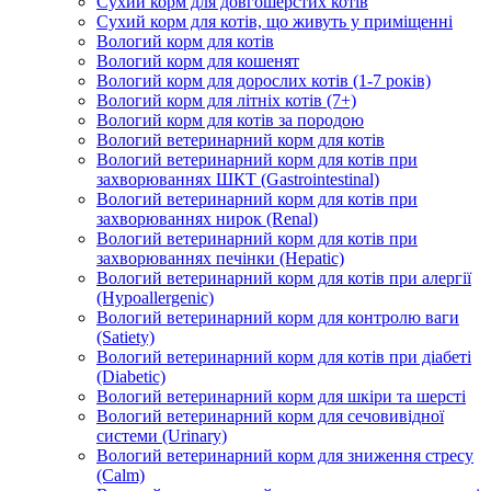
Сухий корм для довгошерстих котів
Сухий корм для котів, що живуть у приміщенні
Вологий корм для котів
Вологий корм для кошенят
Вологий корм для дорослих котів (1-7 років)
Вологий корм для літніх котів (7+)
Вологий корм для котів за породою
Вологий ветеринарний корм для котів
Вологий ветеринарний корм для котів при
захворюваннях ШКТ (Gastrointestinal)
Вологий ветеринарний корм для котів при
захворюваннях нирок (Renal)
Вологий ветеринарний корм для котів при
захворюваннях печінки (Hepatic)
Вологий ветеринарний корм для котів при алергії
(Hypoallergenic)
Вологий ветеринарний корм для контролю ваги
(Satiety)
Вологий ветеринарний корм для котів при діабеті
(Diabetic)
Вологий ветеринарний корм для шкіри та шерсті
Вологий ветеринарний корм для сечовивідної
системи (Urinary)
Вологий ветеринарний корм для зниження стресу
(Calm)