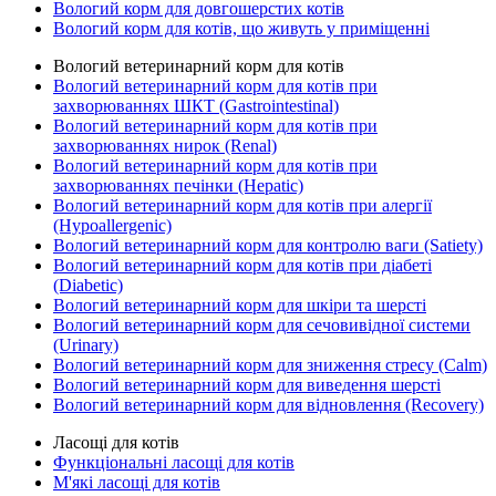
Вологий корм для довгошерстих котів
Вологий корм для котів, що живуть у приміщенні
Вологий ветеринарний корм для котів
Вологий ветеринарний корм для котів при
захворюваннях ШКТ (Gastrointestinal)
Вологий ветеринарний корм для котів при
захворюваннях нирок (Renal)
Вологий ветеринарний корм для котів при
захворюваннях печінки (Hepatic)
Вологий ветеринарний корм для котів при алергії
(Hypoallergenic)
Вологий ветеринарний корм для контролю ваги (Satiety)
Вологий ветеринарний корм для котів при діабеті
(Diabetic)
Вологий ветеринарний корм для шкіри та шерсті
Вологий ветеринарний корм для сечовивідної системи
(Urinary)
Вологий ветеринарний корм для зниження стресу (Calm)
Вологий ветеринарний корм для виведення шерсті
Вологий ветеринарний корм для відновлення (Recovery)
Ласощі для котів
Функціональні ласощі для котів
М'які ласощі для котів