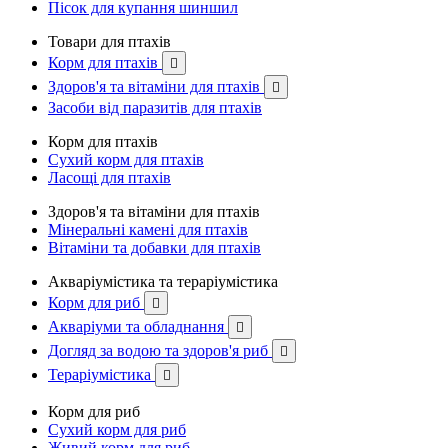
Пісок для купання шиншил
Товари для птахів
Корм для птахів

Здоров'я та вітаміни для птахів

Засоби від паразитів для птахів
Корм для птахів
Сухий корм для птахів
Ласощі для птахів
Здоров'я та вітаміни для птахів
Мінеральні камені для птахів
Вітаміни та добавки для птахів
Акваріумістика та тераріумістика
Корм для риб

Акваріуми та обладнання

Догляд за водою та здоров'я риб

Тераріумістика

Корм для риб
Сухий корм для риб
Живий корм для риб