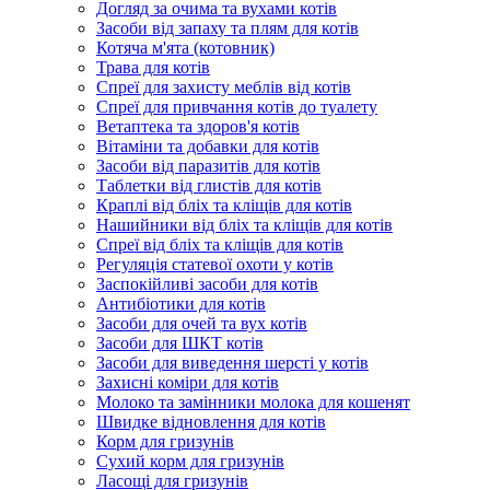
Догляд за очима та вухами котів
Засоби від запаху та плям для котів
Котяча м'ята (котовник)
Трава для котів
Спреї для захисту меблів від котів
Спреї для привчання котів до туалету
Ветаптека та здоров'я котів
Вітаміни та добавки для котів
Засоби від паразитів для котів
Таблетки від глистів для котів
Краплі від бліх та кліщів для котів
Нашийники від бліх та кліщів для котів
Спреї від бліх та кліщів для котів
Регуляція статевої охоти у котів
Заспокійливі засоби для котів
Антибіотики для котів
Засоби для очей та вух котів
Засоби для ШКТ котів
Засоби для виведення шерсті у котів
Захисні коміри для котів
Молоко та замінники молока для кошенят
Швидке відновлення для котів
Корм для гризунів
Сухий корм для гризунів
Ласощі для гризунів