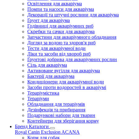
Освітлення для акваріума
Помпи та насоси для акваріума
Декорації та штучні рослини для акваріума
Ґрунт для акваріума
Годівниці для акваріумних риб
Скребки та сачки для акваріума
Запчастини для акваріумного обладнання
Догляд за водою та здоров'я риб
Тести для акваріумної води
Ліки та засоби від хвороб риб
Ґрунтові добрива для акваріумних рослин
Сіль для акваріума
Активоване вугілля для акваріума
Бактерії для акваріума
Кондиціонери для акваріумної води
Засоби проти водоростей в акваріумі
Тераріумістика
Тераріуми
Обладнання для тераріумів
Дезінфекція та прибирання
Подарункові набори для тварин
Контейнери для зберігання корму
Бренд Каталоги
Royal Canin
Exclusion
ACANA
Корм для собак