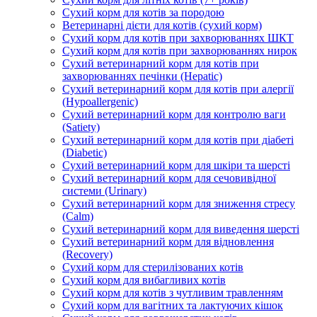
Сухий корм для котів за породою
Ветеринарні дієти для котів (сухий корм)
Сухий корм для котів при захворюваннях ШКТ
Сухий корм для котів при захворюваннях нирок
Сухий ветеринарний корм для котів при
захворюваннях печінки (Hepatic)
Сухий ветеринарний корм для котів при алергії
(Hypoallergenic)
Сухий ветеринарний корм для контролю ваги
(Satiety)
Сухий ветеринарний корм для котів при діабеті
(Diabetic)
Сухий ветеринарний корм для шкіри та шерсті
Сухий ветеринарний корм для сечовивідної
системи (Urinary)
Сухий ветеринарний корм для зниження стресу
(Calm)
Сухий ветеринарний корм для виведення шерсті
Сухий ветеринарний корм для відновлення
(Recovery)
Сухий корм для стерилізованих котів
Сухий корм для вибагливих котів
Сухий корм для котів з чутливим травленням
Сухий корм для вагітних та лактуючих кішок