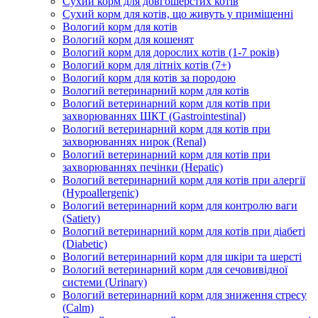
Сухий корм для довгошерстих котів
Сухий корм для котів, що живуть у приміщенні
Вологий корм для котів
Вологий корм для кошенят
Вологий корм для дорослих котів (1-7 років)
Вологий корм для літніх котів (7+)
Вологий корм для котів за породою
Вологий ветеринарний корм для котів
Вологий ветеринарний корм для котів при
захворюваннях ШКТ (Gastrointestinal)
Вологий ветеринарний корм для котів при
захворюваннях нирок (Renal)
Вологий ветеринарний корм для котів при
захворюваннях печінки (Hepatic)
Вологий ветеринарний корм для котів при алергії
(Hypoallergenic)
Вологий ветеринарний корм для контролю ваги
(Satiety)
Вологий ветеринарний корм для котів при діабеті
(Diabetic)
Вологий ветеринарний корм для шкіри та шерсті
Вологий ветеринарний корм для сечовивідної
системи (Urinary)
Вологий ветеринарний корм для зниження стресу
(Calm)