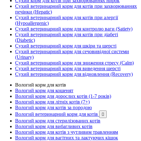
Сухий корм для котів при захворюваннях нирок
Сухий ветеринарний корм для котів при захворюваннях
печінки (Hepatic)
Сухий ветеринарний корм для котів при алергії
(Hypoallergenic)
Сухий ветеринарний корм для контролю ваги (Satiety)
Сухий ветеринарний корм для котів при діабеті
(Diabetic)
Сухий ветеринарний корм для шкіри та шерсті
Сухий ветеринарний корм для сечовивідної системи
(Urinary)
Сухий ветеринарний корм для зниження стресу (Calm)
Сухий ветеринарний корм для виведення шерсті
Сухий ветеринарний корм для відновлення (Recovery)
Вологий корм для котів
Вологий корм для кошенят
Вологий корм для дорослих котів (1-7 років)
Вологий корм для літніх котів (7+)
Вологий корм для котів за породою
Вологий ветеринарний корм для котів

Вологий корм для стерилізованих котів
Вологий корм для вибагливих котів
Вологий корм для котів з чутливим травленням
Вологий корм для вагітних та лактуючих кішок