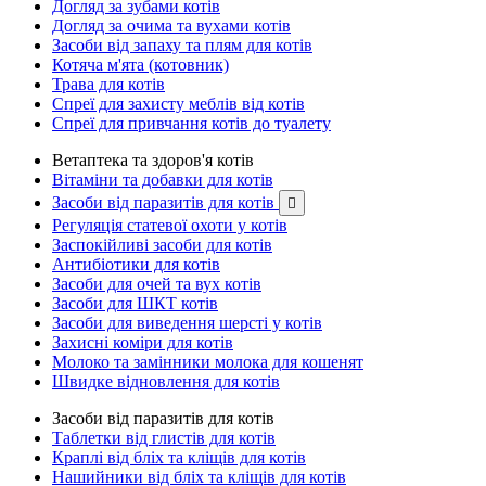
Догляд за зубами котів
Догляд за очима та вухами котів
Засоби від запаху та плям для котів
Котяча м'ята (котовник)
Трава для котів
Спреї для захисту меблів від котів
Спреї для привчання котів до туалету
Ветаптека та здоров'я котів
Вітаміни та добавки для котів
Засоби від паразитів для котів

Регуляція статевої охоти у котів
Заспокійливі засоби для котів
Антибіотики для котів
Засоби для очей та вух котів
Засоби для ШКТ котів
Засоби для виведення шерсті у котів
Захисні коміри для котів
Молоко та замінники молока для кошенят
Швидке відновлення для котів
Засоби від паразитів для котів
Таблетки від глистів для котів
Краплі від бліх та кліщів для котів
Нашийники від бліх та кліщів для котів