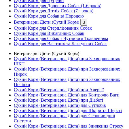
Сухий Корм для Цуценят
Сухий Корм для Дорослих Собак (1-6 років)
Сухий Корм для Літніх Собак (7+ років)
Сухий Корм для Собак за Породою
Ветеринарні Дієти (Сухий Корм)

Сухий Корм для Стерилізованих Собак
Сухий Корм для Вибагливих Собак
Сухий Корм для Собак з Чутливим Травленням
Сухий Корм для Вагітних та Лактуючих Собак
Ветеринарні Дієти (Сухий Корм)
Сухий Корм (Ветеринарна Дієта) при Захворюваннях
ШКТ
Сухий Корм (Ветеринарна Дієта) при Захворюваннях
Нирок
Сухий Корм (Ветеринарна Дієта) при Захворюваннях
Печінки
Сухий Корм (Ветеринарна Дієта) при Алергії
Сухий Корм (Ветеринарна Дієта) для Контролю Ваги
Сухий Корм (Ветеринарна Дієта) при Діабеті
Сухий Корм (Ветеринарна Дієта) для Суглобів
Сухий Корм (Ветеринарна Дієта) для Шкіри та Шерсті
Сухий Корм (Ветеринарна Дієта) для Сечовивідної
Системи
Сухий Корм (Ветеринарна Дієта) для Зниження Стресу