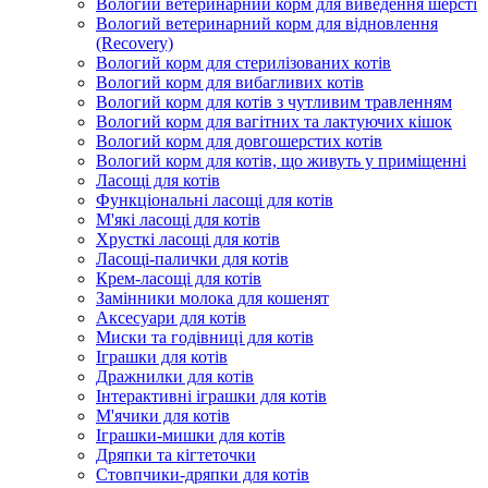
Вологий ветеринарний корм для виведення шерсті
Вологий ветеринарний корм для відновлення
(Recovery)
Вологий корм для стерилізованих котів
Вологий корм для вибагливих котів
Вологий корм для котів з чутливим травленням
Вологий корм для вагітних та лактуючих кішок
Вологий корм для довгошерстих котів
Вологий корм для котів, що живуть у приміщенні
Ласощі для котів
Функціональні ласощі для котів
М'які ласощі для котів
Хрусткі ласощі для котів
Ласощі-палички для котів
Крем-ласощі для котів
Замінники молока для кошенят
Аксесуари для котів
Миски та годівниці для котів
Іграшки для котів
Дражнилки для котів
Інтерактивні іграшки для котів
М'ячики для котів
Іграшки-мишки для котів
Дряпки та кігтеточки
Стовпчики-дряпки для котів