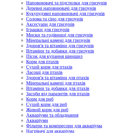
Наповнювачі та підстилки для гризунів
Деревні наповнювачі для гризунів
Кукурудзяні наповнювачі для гризунів
Солома та сіно для гризунів
Аксесуари для гризунів
Іграшки для гризунів
Миски та годівниці для гризунів
Мінеральні камені для гризунів
Здоров'я та вітаміни для гризунів
Вітаміни та добавки для гризунів
Пісок для купання шиншил
Корм для птахів
Сухий корм для птахів
Ласощі для птахів
Здоров'я та вітаміни для птахів
Мінеральні камені для птахів
Вітаміни та добавки для птахів
Засоби від паразитів для птахів
Корм для риб
Сухий корм для риб
Живий корм для риб
Акваріуми та обладнання
Акваріуми
Фільтри та компресори для акваріума
Нагрівачі для акваріума