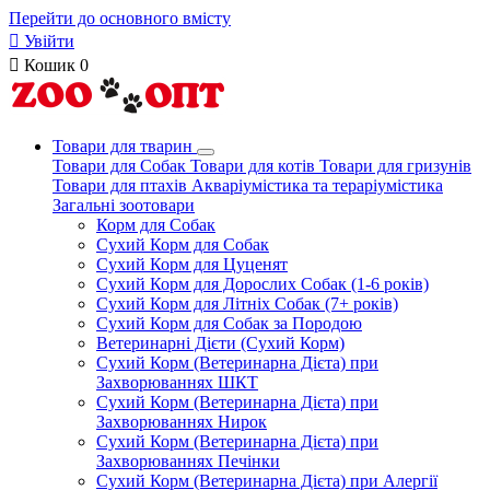
Перейти до основного вмісту

Увійти

Кошик
0
Товари для тварин
Товари для Собак
Товари для котів
Товари для гризунів
Товари для птахів
Акваріумістика та тераріумістика
Загальні зоотовари
Корм для Собак
Сухий Корм для Собак
Сухий Корм для Цуценят
Сухий Корм для Дорослих Собак (1-6 років)
Сухий Корм для Літніх Собак (7+ років)
Сухий Корм для Собак за Породою
Ветеринарні Дієти (Сухий Корм)
Сухий Корм (Ветеринарна Дієта) при
Захворюваннях ШКТ
Сухий Корм (Ветеринарна Дієта) при
Захворюваннях Нирок
Сухий Корм (Ветеринарна Дієта) при
Захворюваннях Печінки
Сухий Корм (Ветеринарна Дієта) при Алергії