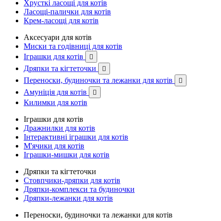
Хрусткі ласощі для котів
Ласощі-палички для котів
Крем-ласощі для котів
Аксесуари для котів
Миски та годівниці для котів
Іграшки для котів

Дряпки та кігтеточки

Переноски, будиночки та лежанки для котів

Амуніція для котів

Килимки для котів
Іграшки для котів
Дражнилки для котів
Інтерактивні іграшки для котів
М'ячики для котів
Іграшки-мишки для котів
Дряпки та кігтеточки
Стовпчики-дряпки для котів
Дряпки-комплекси та будиночки
Дряпки-лежанки для котів
Переноски, будиночки та лежанки для котів