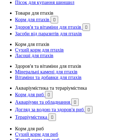
Пісок для купання шиншил
Товари для птахів
Корм для птахів

Здоров'я та вітаміни для птахів

Засоби від паразитів для птахів
Корм для птахів
Сухий корм для птахів
Ласощі для птахів
Здоров'я та вітаміни для птахів
Мінеральні камені для птахів
Вітаміни та добавки для птахів
Акваріумістика та тераріумістика
Корм для риб

Акваріуми та обладнання

Догляд за водою та здоров'я риб

Тераріумістика

Корм для риб
Сухий корм для риб
Живий корм для риб