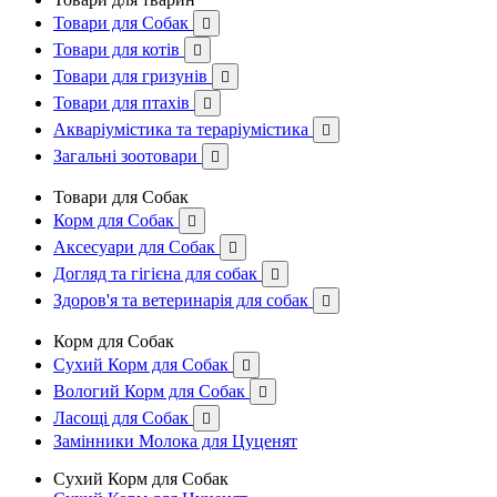
Товари для Собак

Товари для котів

Товари для гризунів

Товари для птахів

Акваріумістика та тераріумістика

Загальні зоотовари

Товари для Собак
Корм для Собак

Аксесуари для Собак

Догляд та гігієна для собак

Здоров'я та ветеринарія для собак

Корм для Собак
Сухий Корм для Собак

Вологий Корм для Собак

Ласощі для Собак

Замінники Молока для Цуценят
Сухий Корм для Собак