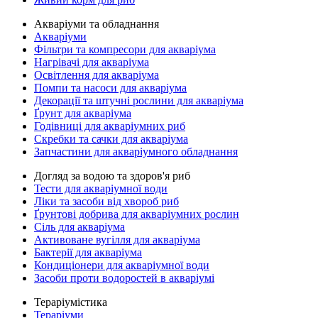
Акваріуми та обладнання
Акваріуми
Фільтри та компресори для акваріума
Нагрівачі для акваріума
Освітлення для акваріума
Помпи та насоси для акваріума
Декорації та штучні рослини для акваріума
Ґрунт для акваріума
Годівниці для акваріумних риб
Скребки та сачки для акваріума
Запчастини для акваріумного обладнання
Догляд за водою та здоров'я риб
Тести для акваріумної води
Ліки та засоби від хвороб риб
Ґрунтові добрива для акваріумних рослин
Сіль для акваріума
Активоване вугілля для акваріума
Бактерії для акваріума
Кондиціонери для акваріумної води
Засоби проти водоростей в акваріумі
Тераріумістика
Тераріуми