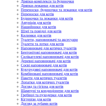
Дряпки-комплекси та будиночки
Дряпки-лежанки для котів
Переноски, будиночки та лежанки для котів
Переноски для котів
Будиночки та лежанки для котів
Амуніція для котів
Нашийники для котів
Шлеї та повідці для котів
Килимки для котів
Туалети, наповнювачі та аксесуари
Туалети та лотки для котів
Наповнювачі для котячих туалетів
Бентонітові наповнювачі для котів
Силікагелеві наповнювачі для котів
Деревні наповнювачі для котів
Соєві наповнювачі для котів
Кукурудзяні наповнювачі для котів
Комбіновані наповнювачі для котів
Пакети для котячих туалетів
Лопатки для котячих туалетів
Догляд та гігієна для котів
Шампуні та кондиціонери для котів
Гребінці та пуходерки для котів
Кігтерізи для котів
Догляд за зубами котів