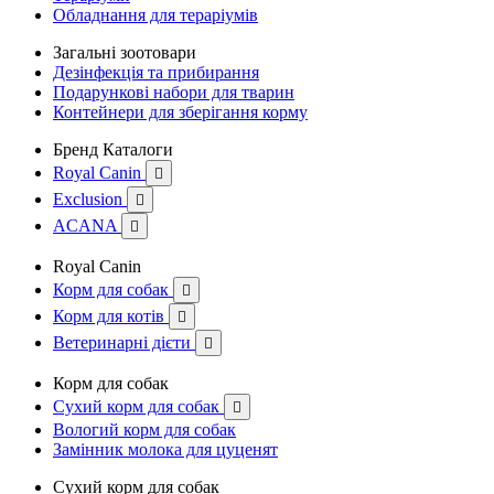
Обладнання для тераріумів
Загальні зоотовари
Дезінфекція та прибирання
Подарункові набори для тварин
Контейнери для зберігання корму
Бренд Каталоги
Royal Canin

Exclusion

ACANA

Royal Canin
Корм для собак

Корм для котів

Ветеринарні дієти

Корм для собак
Сухий корм для собак

Вологий корм для собак
Замінник молока для цуценят
Сухий корм для собак