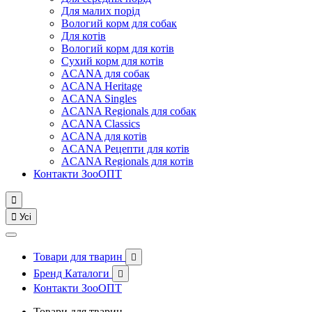
Для малих порід
Вологий корм для собак
Для котів
Вологий корм для котів
Сухий корм для котів
ACANA для собак
ACANA Heritage
ACANA Singles
ACANA Regionals для собак
ACANA Classics
ACANA для котів
ACANA Рецепти для котів
ACANA Regionals для котів
Контакти ЗооОПТ


Усі
Товари для тварин

Бренд Каталоги

Контакти ЗооОПТ
Товари для тварин