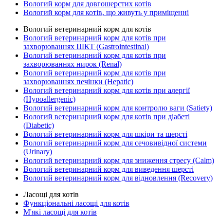
Вологий корм для довгошерстих котів
Вологий корм для котів, що живуть у приміщенні
Вологий ветеринарний корм для котів
Вологий ветеринарний корм для котів при
захворюваннях ШКТ (Gastrointestinal)
Вологий ветеринарний корм для котів при
захворюваннях нирок (Renal)
Вологий ветеринарний корм для котів при
захворюваннях печінки (Hepatic)
Вологий ветеринарний корм для котів при алергії
(Hypoallergenic)
Вологий ветеринарний корм для контролю ваги (Satiety)
Вологий ветеринарний корм для котів при діабеті
(Diabetic)
Вологий ветеринарний корм для шкіри та шерсті
Вологий ветеринарний корм для сечовивідної системи
(Urinary)
Вологий ветеринарний корм для зниження стресу (Calm)
Вологий ветеринарний корм для виведення шерсті
Вологий ветеринарний корм для відновлення (Recovery)
Ласощі для котів
Функціональні ласощі для котів
М'які ласощі для котів