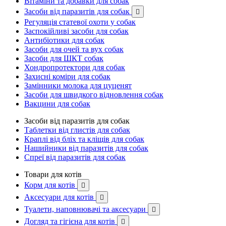
Вітаміни та добавки для собак
Засоби від паразитів для собак

Регуляція статевої охоти у собак
Заспокійливі засоби для собак
Антибіотики для собак
Засоби для очей та вух собак
Засоби для ШКТ собак
Хондропротектори для собак
Захисні коміри для собак
Замінники молока для цуценят
Засоби для швидкого відновлення собак
Вакцини для собак
Засоби від паразитів для собак
Таблетки від глистів для собак
Краплі від бліх та кліщів для собак
Нашийники від паразитів для собак
Спреї від паразитів для собак
Товари для котів
Корм для котів

Аксесуари для котів

Туалети, наповнювачі та аксесуари

Догляд та гігієна для котів
