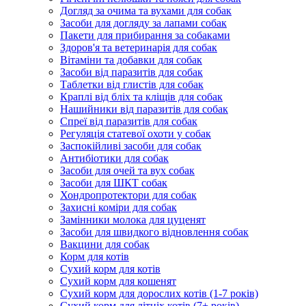
Догляд за очима та вухами для собак
Засоби для догляду за лапами собак
Пакети для прибирання за собаками
Здоров'я та ветеринарія для собак
Вітаміни та добавки для собак
Засоби від паразитів для собак
Таблетки від глистів для собак
Краплі від бліх та кліщів для собак
Нашийники від паразитів для собак
Спреї від паразитів для собак
Регуляція статевої охоти у собак
Заспокійливі засоби для собак
Антибіотики для собак
Засоби для очей та вух собак
Засоби для ШКТ собак
Хондропротектори для собак
Захисні коміри для собак
Замінники молока для цуценят
Засоби для швидкого відновлення собак
Вакцини для собак
Корм для котів
Сухий корм для котів
Сухий корм для кошенят
Сухий корм для дорослих котів (1-7 років)
Сухий корм для літніх котів (7+ років)