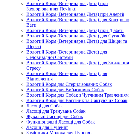
Вологий Корм (Ветеринарна Дієта) при
Захворюваннях Печінки
Вологий Корм (Ветеринарна Дієта) при Алергії
Вологий Корм (Ветеринарна Дієта) для Контролю
Ваги
Вологий Корм (Ветеринарна Дієта) при Діабеті
Вологий Корм (Ветеринарна Дієта) для Суглобів
Вологий Корм (Ветеринарна Дієта) для Шкіри та
Шерсті
Вологий Корм (Ветеринарна Дієта) для
Сечовивідної Системи
Вологий Корм (Ветеринарна Дієта) для Зниження
Стресу
Вологий Корм (Ветеринарна Дієта) для
Відновлення
Вологий Корм для Стерилізованих Собак
Вологий Корм для Вибагливих Собак
Вологий Корм для Собак з Чутливим Травленням
Вологий Корм для Вагітних та Лактуючих Собак
Ласощі для Собак
Ласощі для Тренувань Собак
Жувальні Ласощі для Собак
Функціональні Ласощі для Собак
Ласощі для Цуценят
Замінники Молока для Цуценят