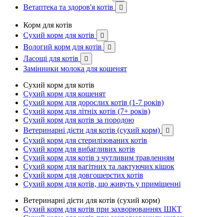
Ветаптека та здоров'я котів

Корм для котів
Сухий корм для котів

Вологий корм для котів

Ласощі для котів

Замінники молока для кошенят
Сухий корм для котів
Сухий корм для кошенят
Сухий корм для дорослих котів (1-7 років)
Сухий корм для літніх котів (7+ років)
Сухий корм для котів за породою
Ветеринарні дієти для котів (сухий корм)

Сухий корм для стерилізованих котів
Сухий корм для вибагливих котів
Сухий корм для котів з чутливим травленням
Сухий корм для вагітних та лактуючих кішок
Сухий корм для довгошерстих котів
Сухий корм для котів, що живуть у приміщенні
Ветеринарні дієти для котів (сухий корм)
Сухий корм для котів при захворюваннях ШКТ