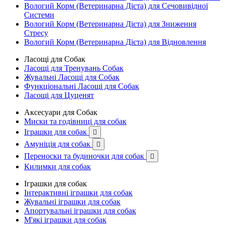
Вологий Корм (Ветеринарна Дієта) для Сечовивідної
Системи
Вологий Корм (Ветеринарна Дієта) для Зниження
Стресу
Вологий Корм (Ветеринарна Дієта) для Відновлення
Ласощі для Собак
Ласощі для Тренувань Собак
Жувальні Ласощі для Собак
Функціональні Ласощі для Собак
Ласощі для Цуценят
Аксесуари для Собак
Миски та годівниці для собак
Іграшки для собак

Амуніція для собак

Переноски та будиночки для собак

Килимки для собак
Іграшки для собак
Інтерактивні іграшки для собак
Жувальні іграшки для собак
Апортувальні іграшки для собак
М'які іграшки для собак