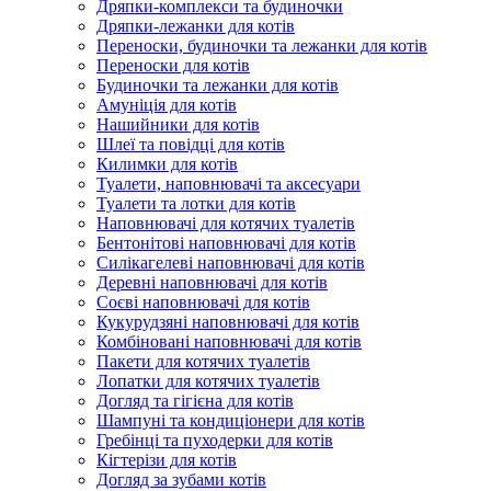
Дряпки-комплекси та будиночки
Дряпки-лежанки для котів
Переноски, будиночки та лежанки для котів
Переноски для котів
Будиночки та лежанки для котів
Амуніція для котів
Нашийники для котів
Шлеї та повідці для котів
Килимки для котів
Туалети, наповнювачі та аксесуари
Туалети та лотки для котів
Наповнювачі для котячих туалетів
Бентонітові наповнювачі для котів
Силікагелеві наповнювачі для котів
Деревні наповнювачі для котів
Соєві наповнювачі для котів
Кукурудзяні наповнювачі для котів
Комбіновані наповнювачі для котів
Пакети для котячих туалетів
Лопатки для котячих туалетів
Догляд та гігієна для котів
Шампуні та кондиціонери для котів
Гребінці та пуходерки для котів
Кігтерізи для котів
Догляд за зубами котів