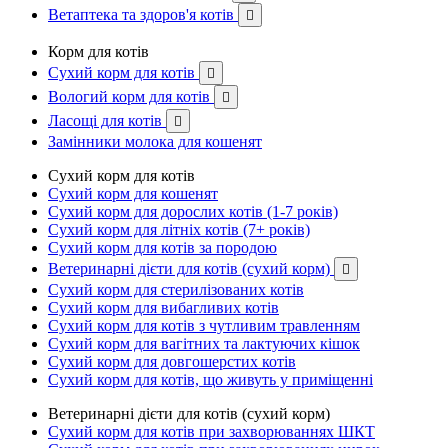
Ветаптека та здоров'я котів

Корм для котів
Сухий корм для котів

Вологий корм для котів

Ласощі для котів

Замінники молока для кошенят
Сухий корм для котів
Сухий корм для кошенят
Сухий корм для дорослих котів (1-7 років)
Сухий корм для літніх котів (7+ років)
Сухий корм для котів за породою
Ветеринарні дієти для котів (сухий корм)

Сухий корм для стерилізованих котів
Сухий корм для вибагливих котів
Сухий корм для котів з чутливим травленням
Сухий корм для вагітних та лактуючих кішок
Сухий корм для довгошерстих котів
Сухий корм для котів, що живуть у приміщенні
Ветеринарні дієти для котів (сухий корм)
Сухий корм для котів при захворюваннях ШКТ