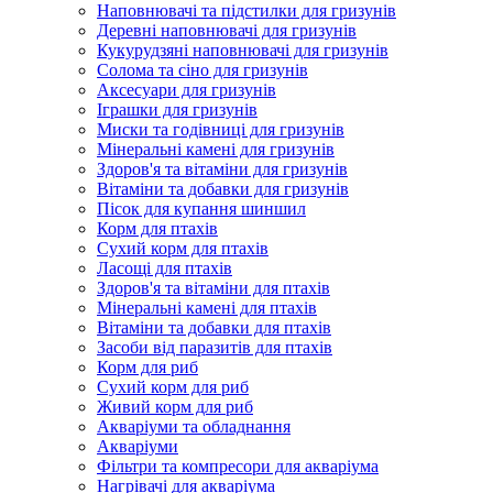
Наповнювачі та підстилки для гризунів
Деревні наповнювачі для гризунів
Кукурудзяні наповнювачі для гризунів
Солома та сіно для гризунів
Аксесуари для гризунів
Іграшки для гризунів
Миски та годівниці для гризунів
Мінеральні камені для гризунів
Здоров'я та вітаміни для гризунів
Вітаміни та добавки для гризунів
Пісок для купання шиншил
Корм для птахів
Сухий корм для птахів
Ласощі для птахів
Здоров'я та вітаміни для птахів
Мінеральні камені для птахів
Вітаміни та добавки для птахів
Засоби від паразитів для птахів
Корм для риб
Сухий корм для риб
Живий корм для риб
Акваріуми та обладнання
Акваріуми
Фільтри та компресори для акваріума
Нагрівачі для акваріума