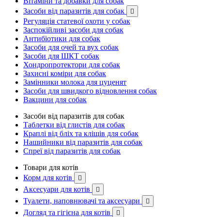
Вітаміни та добавки для собак
Засоби від паразитів для собак

Регуляція статевої охоти у собак
Заспокійливі засоби для собак
Антибіотики для собак
Засоби для очей та вух собак
Засоби для ШКТ собак
Хондропротектори для собак
Захисні коміри для собак
Замінники молока для цуценят
Засоби для швидкого відновлення собак
Вакцини для собак
Засоби від паразитів для собак
Таблетки від глистів для собак
Краплі від бліх та кліщів для собак
Нашийники від паразитів для собак
Спреї від паразитів для собак
Товари для котів
Корм для котів

Аксесуари для котів

Туалети, наповнювачі та аксесуари

Догляд та гігієна для котів
