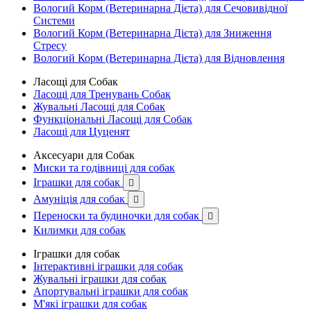
Вологий Корм (Ветеринарна Дієта) для Сечовивідної
Системи
Вологий Корм (Ветеринарна Дієта) для Зниження
Стресу
Вологий Корм (Ветеринарна Дієта) для Відновлення
Ласощі для Собак
Ласощі для Тренувань Собак
Жувальні Ласощі для Собак
Функціональні Ласощі для Собак
Ласощі для Цуценят
Аксесуари для Собак
Миски та годівниці для собак
Іграшки для собак

Амуніція для собак

Переноски та будиночки для собак

Килимки для собак
Іграшки для собак
Інтерактивні іграшки для собак
Жувальні іграшки для собак
Апортувальні іграшки для собак
М'які іграшки для собак