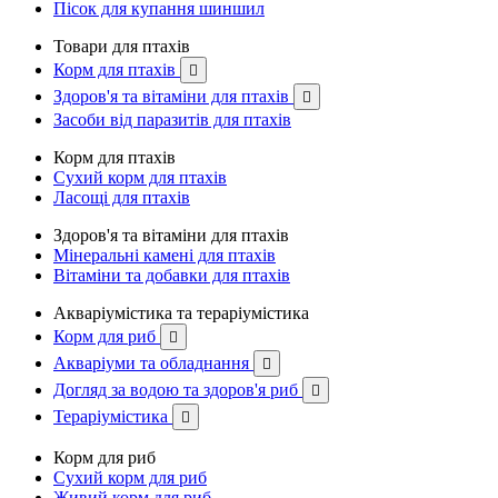
Пісок для купання шиншил
Товари для птахів
Корм для птахів

Здоров'я та вітаміни для птахів

Засоби від паразитів для птахів
Корм для птахів
Сухий корм для птахів
Ласощі для птахів
Здоров'я та вітаміни для птахів
Мінеральні камені для птахів
Вітаміни та добавки для птахів
Акваріумістика та тераріумістика
Корм для риб

Акваріуми та обладнання

Догляд за водою та здоров'я риб

Тераріумістика

Корм для риб
Сухий корм для риб
Живий корм для риб