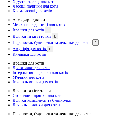
Хрусткі ласощі для котів
Ласощі-палички для котів
Крем-ласощі для котів
Аксесуари для котів
Миски та годівниці для котів
Іграшки для котів

Дряпки та кігтеточки

Переноски, будиночки та лежанки для котів

Амуніція для котів

Килимки для котів
Іграшки для котів
Дражнилки для котів
Інтерактивні іграшки для котів
М'ячики для котів
Іграшки-мишки для котів
Дряпки та кігтеточки
Стовпчики-дряпки для котів
Дряпки-комплекси та будиночки
Дряпки-лежанки для котів
Переноски, будиночки та лежанки для котів