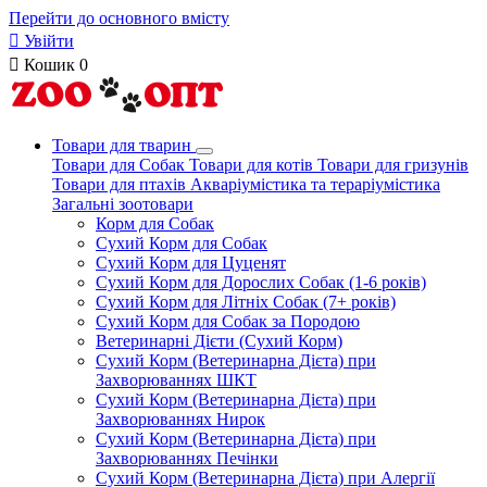
Перейти до основного вмісту

Увійти

Кошик
0
Товари для тварин
Товари для Собак
Товари для котів
Товари для гризунів
Товари для птахів
Акваріумістика та тераріумістика
Загальні зоотовари
Корм для Собак
Сухий Корм для Собак
Сухий Корм для Цуценят
Сухий Корм для Дорослих Собак (1-6 років)
Сухий Корм для Літніх Собак (7+ років)
Сухий Корм для Собак за Породою
Ветеринарні Дієти (Сухий Корм)
Сухий Корм (Ветеринарна Дієта) при
Захворюваннях ШКТ
Сухий Корм (Ветеринарна Дієта) при
Захворюваннях Нирок
Сухий Корм (Ветеринарна Дієта) при
Захворюваннях Печінки
Сухий Корм (Ветеринарна Дієта) при Алергії