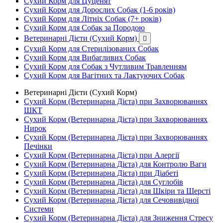
Сухий Корм для Цуценят
Сухий Корм для Дорослих Собак (1-6 років)
Сухий Корм для Літніх Собак (7+ років)
Сухий Корм для Собак за Породою
Ветеринарні Дієти (Сухий Корм)

Сухий Корм для Стерилізованих Собак
Сухий Корм для Вибагливих Собак
Сухий Корм для Собак з Чутливим Травленням
Сухий Корм для Вагітних та Лактуючих Собак
Ветеринарні Дієти (Сухий Корм)
Сухий Корм (Ветеринарна Дієта) при Захворюваннях
ШКТ
Сухий Корм (Ветеринарна Дієта) при Захворюваннях
Нирок
Сухий Корм (Ветеринарна Дієта) при Захворюваннях
Печінки
Сухий Корм (Ветеринарна Дієта) при Алергії
Сухий Корм (Ветеринарна Дієта) для Контролю Ваги
Сухий Корм (Ветеринарна Дієта) при Діабеті
Сухий Корм (Ветеринарна Дієта) для Суглобів
Сухий Корм (Ветеринарна Дієта) для Шкіри та Шерсті
Сухий Корм (Ветеринарна Дієта) для Сечовивідної
Системи
Сухий Корм (Ветеринарна Дієта) для Зниження Стресу