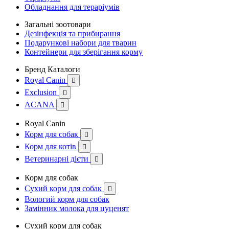
Обладнання для тераріумів
Загальні зоотовари
Дезінфекція та прибирання
Подарункові набори для тварин
Контейнери для зберігання корму
Бренд Каталоги
Royal Canin

Exclusion

ACANA

Royal Canin
Корм для собак

Корм для котів

Ветеринарні дієти

Корм для собак
Сухий корм для собак

Вологий корм для собак
Замінник молока для цуценят
Сухий корм для собак