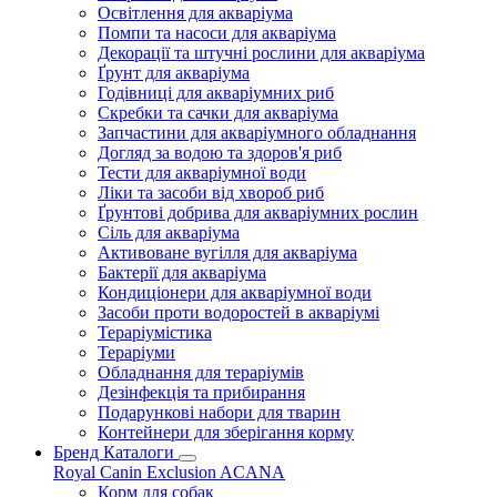
Освітлення для акваріума
Помпи та насоси для акваріума
Декорації та штучні рослини для акваріума
Ґрунт для акваріума
Годівниці для акваріумних риб
Скребки та сачки для акваріума
Запчастини для акваріумного обладнання
Догляд за водою та здоров'я риб
Тести для акваріумної води
Ліки та засоби від хвороб риб
Ґрунтові добрива для акваріумних рослин
Сіль для акваріума
Активоване вугілля для акваріума
Бактерії для акваріума
Кондиціонери для акваріумної води
Засоби проти водоростей в акваріумі
Тераріумістика
Тераріуми
Обладнання для тераріумів
Дезінфекція та прибирання
Подарункові набори для тварин
Контейнери для зберігання корму
Бренд Каталоги
Royal Canin
Exclusion
ACANA
Корм для собак