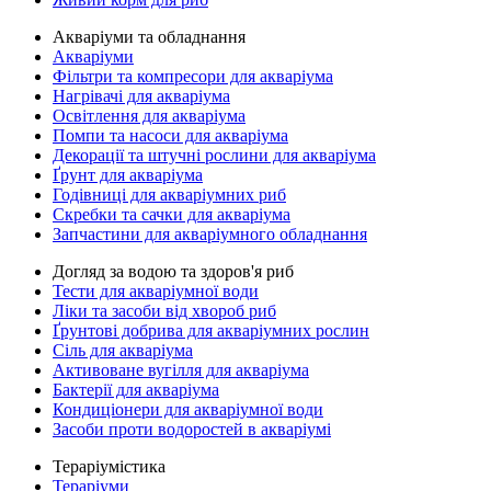
Акваріуми та обладнання
Акваріуми
Фільтри та компресори для акваріума
Нагрівачі для акваріума
Освітлення для акваріума
Помпи та насоси для акваріума
Декорації та штучні рослини для акваріума
Ґрунт для акваріума
Годівниці для акваріумних риб
Скребки та сачки для акваріума
Запчастини для акваріумного обладнання
Догляд за водою та здоров'я риб
Тести для акваріумної води
Ліки та засоби від хвороб риб
Ґрунтові добрива для акваріумних рослин
Сіль для акваріума
Активоване вугілля для акваріума
Бактерії для акваріума
Кондиціонери для акваріумної води
Засоби проти водоростей в акваріумі
Тераріумістика
Тераріуми