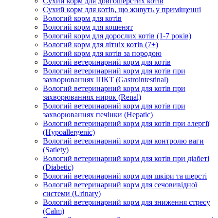
Сухий корм для довгошерстих котів
Сухий корм для котів, що живуть у приміщенні
Вологий корм для котів
Вологий корм для кошенят
Вологий корм для дорослих котів (1-7 років)
Вологий корм для літніх котів (7+)
Вологий корм для котів за породою
Вологий ветеринарний корм для котів
Вологий ветеринарний корм для котів при
захворюваннях ШКТ (Gastrointestinal)
Вологий ветеринарний корм для котів при
захворюваннях нирок (Renal)
Вологий ветеринарний корм для котів при
захворюваннях печінки (Hepatic)
Вологий ветеринарний корм для котів при алергії
(Hypoallergenic)
Вологий ветеринарний корм для контролю ваги
(Satiety)
Вологий ветеринарний корм для котів при діабеті
(Diabetic)
Вологий ветеринарний корм для шкіри та шерсті
Вологий ветеринарний корм для сечовивідної
системи (Urinary)
Вологий ветеринарний корм для зниження стресу
(Calm)