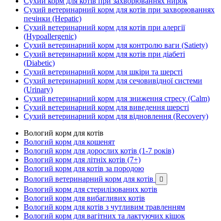
Сухий корм для котів при захворюваннях нирок
Сухий ветеринарний корм для котів при захворюваннях
печінки (Hepatic)
Сухий ветеринарний корм для котів при алергії
(Hypoallergenic)
Сухий ветеринарний корм для контролю ваги (Satiety)
Сухий ветеринарний корм для котів при діабеті
(Diabetic)
Сухий ветеринарний корм для шкіри та шерсті
Сухий ветеринарний корм для сечовивідної системи
(Urinary)
Сухий ветеринарний корм для зниження стресу (Calm)
Сухий ветеринарний корм для виведення шерсті
Сухий ветеринарний корм для відновлення (Recovery)
Вологий корм для котів
Вологий корм для кошенят
Вологий корм для дорослих котів (1-7 років)
Вологий корм для літніх котів (7+)
Вологий корм для котів за породою
Вологий ветеринарний корм для котів

Вологий корм для стерилізованих котів
Вологий корм для вибагливих котів
Вологий корм для котів з чутливим травленням
Вологий корм для вагітних та лактуючих кішок