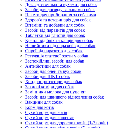
Догляд за очима та вухами для собак
Засоби для догляду за лапами собак
Пакети для прибирання за собаками
Здоров'я та ветеринарія для собак
Вітаміни та добавки для собак
Засоби від паразитів для собак
Таблетки від глистів для собак
Краплі від бліх та кліщів для собак
Нашийники від паразитів для собак
Спреї від паразитів для собак
Регуляція статевої охоти у собак
Заспокійливі засоби для собак
Антибіотики для собак
Засоби для очей та вух собак
Засоби для ШКТ собак
Хондропротектори для собак
Захисні коміри для собак
Замінники молока для цуценят
Засоби для швидкого відновлення собак
Вакцини для собак
Корм для котів
Сухий корм для котів
Сухий корм для кошенят
Сухий корм для дорослих котів (1-7 років)
Сухий корм для літніх котів (7+ років)