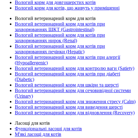
Вологий корм для довгошерстих котів
Вологий корм для котів, що живуть у приміщенні
Вологий ветеринарний корм для котів
Вологий ветеринарний корм для котів при
захворюваннях ШКТ (Gastrointestinal)
Вологий ветеринарний корм для котів при
захворюваннях нирок (Renal)
Вологий ветеринарний корм для котів при
захворюваннях печінки (Hepatic)
Вологий ветеринарний корм для котів при алергії
(Hypoallergenic)
Вологий ветеринарний корм для контролю ваги (Satiety)
Вологий ветеринарний корм для котів при діабеті
(Diabetic)
Вологий ветеринарний корм для шкіри та шерсті
Вологий ветеринарний корм для сечовивідної системи
(Urinary)
Вологий ветеринарний корм для зниження стресу (Calm)
Вологий ветеринарний корм для виведення шерсті
Вологий ветеринарний корм для відновлення (Recovery)
Ласощі для котів
Функціональні ласощі для котів
М'які ласощі для котів