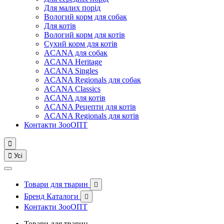
Для малих порід
Вологий корм для собак
Для котів
Вологий корм для котів
Сухий корм для котів
ACANA для собак
ACANA Heritage
ACANA Singles
ACANA Regionals для собак
ACANA Classics
ACANA для котів
ACANA Рецепти для котів
ACANA Regionals для котів
Контакти ЗооОПТ


Усі
Товари для тварин

Бренд Каталоги

Контакти ЗооОПТ
Товари для тварин