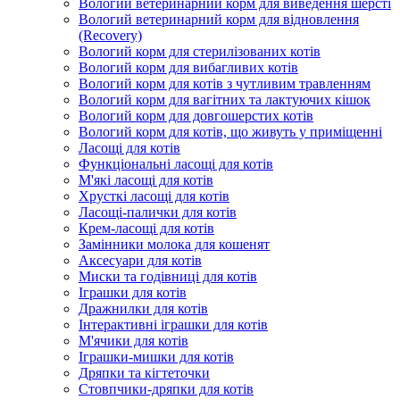
Вологий ветеринарний корм для виведення шерсті
Вологий ветеринарний корм для відновлення
(Recovery)
Вологий корм для стерилізованих котів
Вологий корм для вибагливих котів
Вологий корм для котів з чутливим травленням
Вологий корм для вагітних та лактуючих кішок
Вологий корм для довгошерстих котів
Вологий корм для котів, що живуть у приміщенні
Ласощі для котів
Функціональні ласощі для котів
М'які ласощі для котів
Хрусткі ласощі для котів
Ласощі-палички для котів
Крем-ласощі для котів
Замінники молока для кошенят
Аксесуари для котів
Миски та годівниці для котів
Іграшки для котів
Дражнилки для котів
Інтерактивні іграшки для котів
М'ячики для котів
Іграшки-мишки для котів
Дряпки та кігтеточки
Стовпчики-дряпки для котів