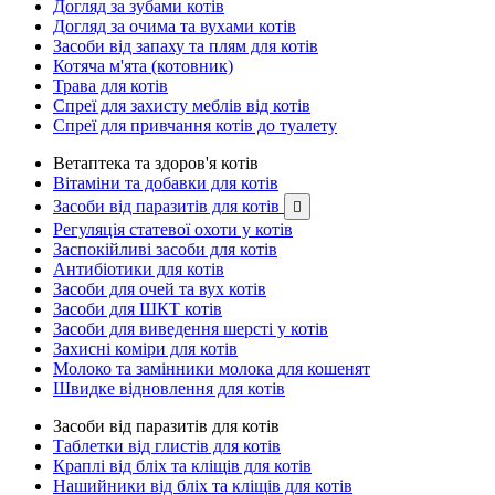
Догляд за зубами котів
Догляд за очима та вухами котів
Засоби від запаху та плям для котів
Котяча м'ята (котовник)
Трава для котів
Спреї для захисту меблів від котів
Спреї для привчання котів до туалету
Ветаптека та здоров'я котів
Вітаміни та добавки для котів
Засоби від паразитів для котів

Регуляція статевої охоти у котів
Заспокійливі засоби для котів
Антибіотики для котів
Засоби для очей та вух котів
Засоби для ШКТ котів
Засоби для виведення шерсті у котів
Захисні коміри для котів
Молоко та замінники молока для кошенят
Швидке відновлення для котів
Засоби від паразитів для котів
Таблетки від глистів для котів
Краплі від бліх та кліщів для котів
Нашийники від бліх та кліщів для котів