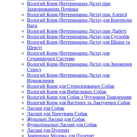
Вологий Корм (Ветеринарна Дієта) при
Захворюваннях Печінки
Вологий Корм (Ветеринарна Дієта) при Алергії
Вологий Корм (Ветеринарна Дієта) для Контролю
Ваги
Вологий Корм (Ветеринарна Дієта) при Діабеті
Вологий Корм (Ветеринарна Дієта) для Суглобів
Вологий Корм (Ветеринарна Дієта) для Шкіри та
Шерсті
Вологий Корм (Ветеринарна Дієта) для
Сечовивідної Системи
Вологий Корм (Ветеринарна Дієта) для Зниження
Стресу
Вологий Корм (Ветеринарна Дієта) для
Відновлення
Вологий Корм для Стерилізованих Собак
Вологий Корм для Вибагливих Собак
Вологий Корм для Собак з Чутливим Травленням
Вологий Корм для Вагітних та Лактуючих Собак
Ласощі для Собак
Ласощі для Тренувань Собак
Жувальні Ласощі для Собак
Функціональні Ласощі для Собак
Ласощі для Цуценят
Замінники Молока для Цуценят