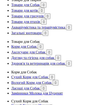
Товари для Собак

Товари для котів

Товари для гризунів

Товари для птахів

Акваріумістика та тераріумістика

Загальні зоотовари

Товари для Собак
Корм для Собак

Аксесуари для Собак

Догляд та гігієна для собак

Здоров'я та ветеринарія для собак

Корм для Собак
Сухий Корм для Собак

Вологий Корм для Собак

Ласощі для Собак

Замінники Молока для Цуценят
Сухий Корм для Собак