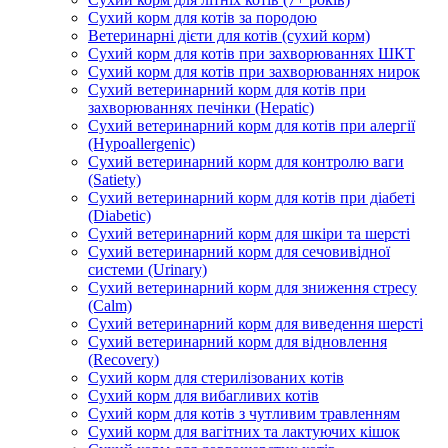
Сухий корм для котів за породою
Ветеринарні дієти для котів (сухий корм)
Сухий корм для котів при захворюваннях ШКТ
Сухий корм для котів при захворюваннях нирок
Сухий ветеринарний корм для котів при
захворюваннях печінки (Hepatic)
Сухий ветеринарний корм для котів при алергії
(Hypoallergenic)
Сухий ветеринарний корм для контролю ваги
(Satiety)
Сухий ветеринарний корм для котів при діабеті
(Diabetic)
Сухий ветеринарний корм для шкіри та шерсті
Сухий ветеринарний корм для сечовивідної
системи (Urinary)
Сухий ветеринарний корм для зниження стресу
(Calm)
Сухий ветеринарний корм для виведення шерсті
Сухий ветеринарний корм для відновлення
(Recovery)
Сухий корм для стерилізованих котів
Сухий корм для вибагливих котів
Сухий корм для котів з чутливим травленням
Сухий корм для вагітних та лактуючих кішок