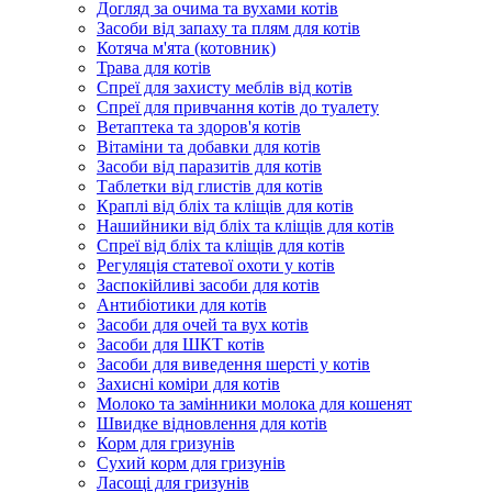
Догляд за очима та вухами котів
Засоби від запаху та плям для котів
Котяча м'ята (котовник)
Трава для котів
Спреї для захисту меблів від котів
Спреї для привчання котів до туалету
Ветаптека та здоров'я котів
Вітаміни та добавки для котів
Засоби від паразитів для котів
Таблетки від глистів для котів
Краплі від бліх та кліщів для котів
Нашийники від бліх та кліщів для котів
Спреї від бліх та кліщів для котів
Регуляція статевої охоти у котів
Заспокійливі засоби для котів
Антибіотики для котів
Засоби для очей та вух котів
Засоби для ШКТ котів
Засоби для виведення шерсті у котів
Захисні коміри для котів
Молоко та замінники молока для кошенят
Швидке відновлення для котів
Корм для гризунів
Сухий корм для гризунів
Ласощі для гризунів