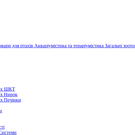
овари для птахів
Акваріумістика та тераріумістика
Загальні зоот
нях ШКТ
ях Нирок
ях Печінки
и
ті
 Системи