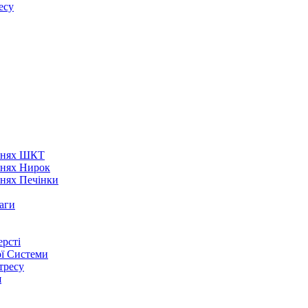
есу
аннях ШКТ
ннях Нирок
ннях Печінки
аги
рсті
ої Системи
тресу
я