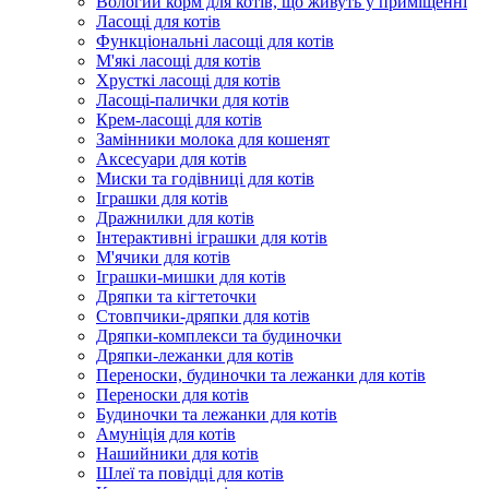
Вологий корм для котів, що живуть у приміщенні
Ласощі для котів
Функціональні ласощі для котів
М'які ласощі для котів
Хрусткі ласощі для котів
Ласощі-палички для котів
Крем-ласощі для котів
Замінники молока для кошенят
Аксесуари для котів
Миски та годівниці для котів
Іграшки для котів
Дражнилки для котів
Інтерактивні іграшки для котів
М'ячики для котів
Іграшки-мишки для котів
Дряпки та кігтеточки
Стовпчики-дряпки для котів
Дряпки-комплекси та будиночки
Дряпки-лежанки для котів
Переноски, будиночки та лежанки для котів
Переноски для котів
Будиночки та лежанки для котів
Амуніція для котів
Нашийники для котів
Шлеї та повідці для котів