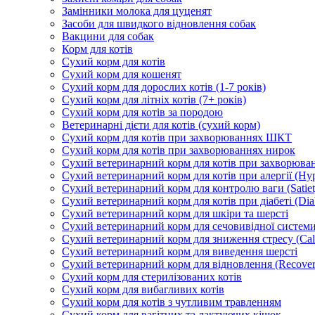
Замінники молока для цуценят
Засоби для швидкого відновлення собак
Вакцини для собак
Корм для котів
Сухий корм для котів
Сухий корм для кошенят
Сухий корм для дорослих котів (1-7 років)
Сухий корм для літніх котів (7+ років)
Сухий корм для котів за породою
Ветеринарні дієти для котів (сухий корм)
Сухий корм для котів при захворюваннях ШКТ
Сухий корм для котів при захворюваннях нирок
Сухий ветеринарний корм для котів при захворюван
Сухий ветеринарний корм для котів при алергії (Hyp
Сухий ветеринарний корм для контролю ваги (Satiet
Сухий ветеринарний корм для котів при діабеті (Diab
Сухий ветеринарний корм для шкіри та шерсті
Сухий ветеринарний корм для сечовивідної системи 
Сухий ветеринарний корм для зниження стресу (Ca
Сухий ветеринарний корм для виведення шерсті
Сухий ветеринарний корм для відновлення (Recover
Сухий корм для стерилізованих котів
Сухий корм для вибагливих котів
Сухий корм для котів з чутливим травленням
Сухий корм для вагітних та лактуючих кішок