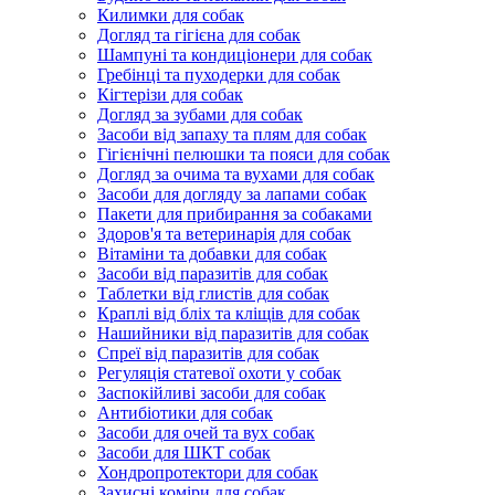
Килимки для собак
Догляд та гігієна для собак
Шампуні та кондиціонери для собак
Гребінці та пуходерки для собак
Кігтерізи для собак
Догляд за зубами для собак
Засоби від запаху та плям для собак
Гігієнічні пелюшки та пояси для собак
Догляд за очима та вухами для собак
Засоби для догляду за лапами собак
Пакети для прибирання за собаками
Здоров'я та ветеринарія для собак
Вітаміни та добавки для собак
Засоби від паразитів для собак
Таблетки від глистів для собак
Краплі від бліх та кліщів для собак
Нашийники від паразитів для собак
Спреї від паразитів для собак
Регуляція статевої охоти у собак
Заспокійливі засоби для собак
Антибіотики для собак
Засоби для очей та вух собак
Засоби для ШКТ собак
Хондропротектори для собак
Захисні коміри для собак