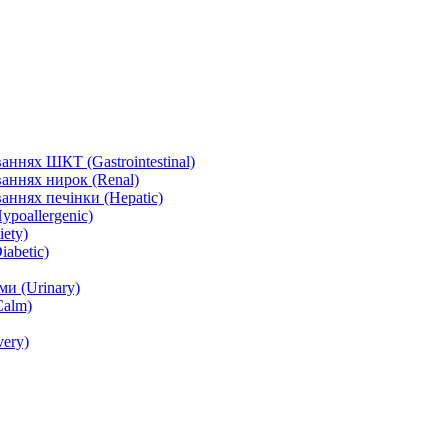
ннях ШКТ (Gastrointestinal)
аннях нирок (Renal)
аннях печінки (Hepatic)
ypoallergenic)
ety)
abetic)
и (Urinary)
Calm)
ery)