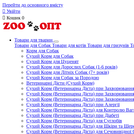
Перейти до основного вмісту

Увійти

Кошик
0
Товари для тварин
Товари для Собак
Товари для котів
Товари для гризунів
Т
Корм для Собак
Сухий Корм для Собак
Сухий Корм для Цуценят
Сухий Корм для Дорослих Собак (1-6 років)
Сухий Корм для Літніх Собак (7+ років)
Сухий Корм для Собак за Породою
Ветеринарні Дієти (Сухий Корм)
Сухий Корм (Ветеринарна Дієта) при Захворюван
Сухий Корм (Ветеринарна Дієта) при Захворюванн
Сухий Корм (Ветеринарна Дієта) при Захворюванн
Сухий Корм (Ветеринарна Дієта) при Алергії
Сухий Корм (Ветеринарна Дієта) для Контролю Ваг
Сухий Корм (Ветеринарна Дієта) при Діабеті
Сухий Корм (Ветеринарна Дієта) для Суглобів
Сухий Корм (Ветеринарна Дієта) для Шкіри та Шерс
Сухий Корм (Ветеринарна Дієта) для Сечовивідної