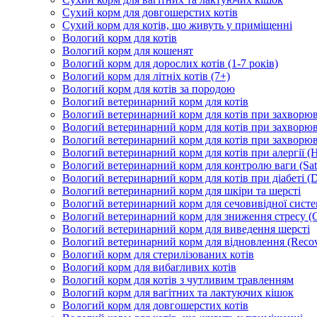
Сухий корм для довгошерстих котів
Сухий корм для котів, що живуть у приміщенні
Вологий корм для котів
Вологий корм для кошенят
Вологий корм для дорослих котів (1-7 років)
Вологий корм для літніх котів (7+)
Вологий корм для котів за породою
Вологий ветеринарний корм для котів
Вологий ветеринарний корм для котів при захворюва
Вологий ветеринарний корм для котів при захворюв
Вологий ветеринарний корм для котів при захворюв
Вологий ветеринарний корм для котів при алергії (H
Вологий ветеринарний корм для контролю ваги (Sati
Вологий ветеринарний корм для котів при діабеті (Di
Вологий ветеринарний корм для шкіри та шерсті
Вологий ветеринарний корм для сечовивідної систем
Вологий ветеринарний корм для зниження стресу (
Вологий ветеринарний корм для виведення шерсті
Вологий ветеринарний корм для відновлення (Recov
Вологий корм для стерилізованих котів
Вологий корм для вибагливих котів
Вологий корм для котів з чутливим травленням
Вологий корм для вагітних та лактуючих кішок
Вологий корм для довгошерстих котів