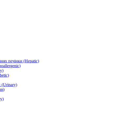
нях печінки (Hepatic)
oallergenic)
y)
etic)
(Urinary)
lm)
y)