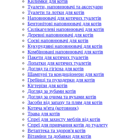
Килимки для котів
Туалети, наповнювачі та аксесуари
Туалети та лотки для котів
Наповнювачі для котячих туалетів
Бентонітові наповнювачі для котів
Силікагелеві наповнювачі для котів
Деревні наповнювачі для котів
Соєві наповнювачі для котів
Кукурудзяні наповнювачі для котів
Комбіновані наповнювачі для котів
Пакети для котячих туалетів
Лопатки для котячих туалетів
Догляд та гігієна для котів
Шампуні та кондиціонери для котів
Гребінці та пуходерки для котів
Кігтерізи для котів
Догляд за зубами котів
Догляд за очима та вухами котів
Засоби від запаху та плям для котів
Котяча м'ята (котовник)
Трава для котів
Спреї для захисту меблів від котів
Спреї для привчання котів до туалету
Ветаптека та здоров'я котів
Вітаміни та добавки для котів