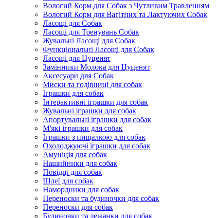
Вологий Корм для Собак з Чутливим Травленням
Вологий Корм для Вагітних та Лактуючих Собак
Ласощі для Собак
Ласощі для Тренувань Собак
Жувальні Ласощі для Собак
Функціональні Ласощі для Собак
Ласощі для Цуценят
Замінники Молока для Цуценят
Аксесуари для Собак
Миски та годівниці для собак
Іграшки для собак
Інтерактивні іграшки для собак
Жувальні іграшки для собак
Апортувальні іграшки для собак
М'які іграшки для собак
Іграшки з пищалкою для собак
Охолоджуючі іграшки для собак
Амуніція для собак
Нашийники для собак
Повідці для собак
Шлеї для собак
Намордники для собак
Переноски та будиночки для собак
Переноски для собак
Будиночки та лежанки для собак