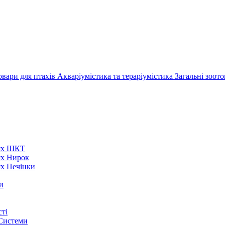
овари для птахів
Акваріумістика та тераріумістика
Загальні зоот
нях ШКТ
ях Нирок
ях Печінки
и
ті
 Системи