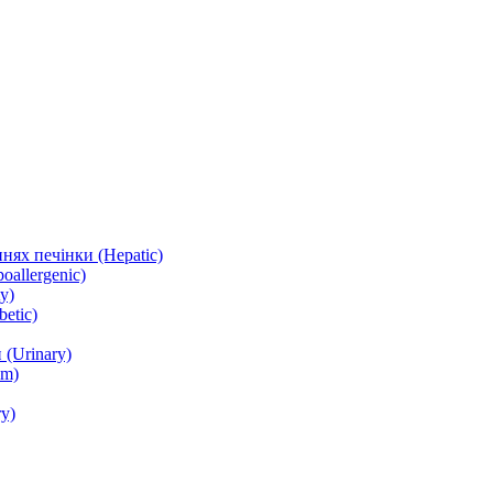
нях печінки (Hepatic)
oallergenic)
y)
etic)
(Urinary)
lm)
y)