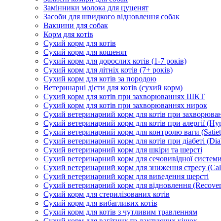
Замінники молока для цуценят
Засоби для швидкого відновлення собак
Вакцини для собак
Корм для котів
Сухий корм для котів
Сухий корм для кошенят
Сухий корм для дорослих котів (1-7 років)
Сухий корм для літніх котів (7+ років)
Сухий корм для котів за породою
Ветеринарні дієти для котів (сухий корм)
Сухий корм для котів при захворюваннях ШКТ
Сухий корм для котів при захворюваннях нирок
Сухий ветеринарний корм для котів при захворюван
Сухий ветеринарний корм для котів при алергії (Hyp
Сухий ветеринарний корм для контролю ваги (Satiet
Сухий ветеринарний корм для котів при діабеті (Diab
Сухий ветеринарний корм для шкіри та шерсті
Сухий ветеринарний корм для сечовивідної системи 
Сухий ветеринарний корм для зниження стресу (Ca
Сухий ветеринарний корм для виведення шерсті
Сухий ветеринарний корм для відновлення (Recover
Сухий корм для стерилізованих котів
Сухий корм для вибагливих котів
Сухий корм для котів з чутливим травленням
Сухий корм для вагітних та лактуючих кішок