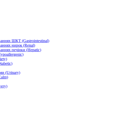
ннях ШКТ (Gastrointestinal)
аннях нирок (Renal)
аннях печінки (Hepatic)
ypoallergenic)
ety)
abetic)
и (Urinary)
Calm)
ery)