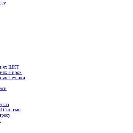
есу
аннях ШКТ
ннях Нирок
ннях Печінки
аги
рсті
ої Системи
тресу
я