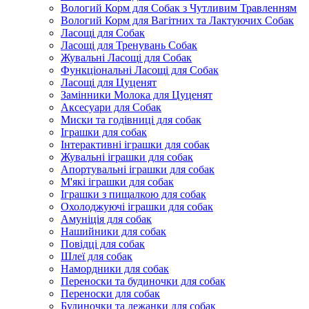
Вологий Корм для Собак з Чутливим Травленням
Вологий Корм для Вагітних та Лактуючих Собак
Ласощі для Собак
Ласощі для Тренувань Собак
Жувальні Ласощі для Собак
Функціональні Ласощі для Собак
Ласощі для Цуценят
Замінники Молока для Цуценят
Аксесуари для Собак
Миски та годівниці для собак
Іграшки для собак
Інтерактивні іграшки для собак
Жувальні іграшки для собак
Апортувальні іграшки для собак
М'які іграшки для собак
Іграшки з пищалкою для собак
Охолоджуючі іграшки для собак
Амуніція для собак
Нашийники для собак
Повідці для собак
Шлеї для собак
Намордники для собак
Переноски та будиночки для собак
Переноски для собак
Будиночки та лежанки для собак