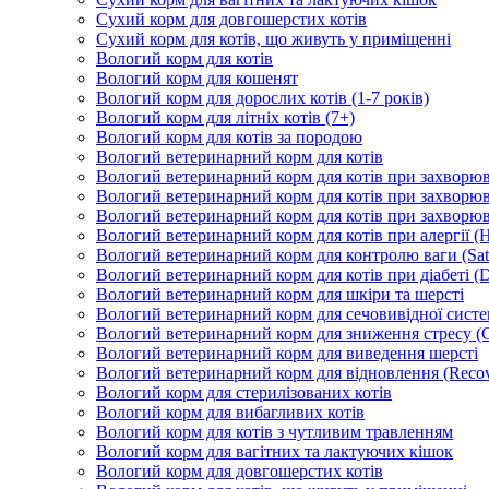
Сухий корм для довгошерстих котів
Сухий корм для котів, що живуть у приміщенні
Вологий корм для котів
Вологий корм для кошенят
Вологий корм для дорослих котів (1-7 років)
Вологий корм для літніх котів (7+)
Вологий корм для котів за породою
Вологий ветеринарний корм для котів
Вологий ветеринарний корм для котів при захворюва
Вологий ветеринарний корм для котів при захворюв
Вологий ветеринарний корм для котів при захворюв
Вологий ветеринарний корм для котів при алергії (H
Вологий ветеринарний корм для контролю ваги (Sati
Вологий ветеринарний корм для котів при діабеті (Di
Вологий ветеринарний корм для шкіри та шерсті
Вологий ветеринарний корм для сечовивідної систем
Вологий ветеринарний корм для зниження стресу (
Вологий ветеринарний корм для виведення шерсті
Вологий ветеринарний корм для відновлення (Recov
Вологий корм для стерилізованих котів
Вологий корм для вибагливих котів
Вологий корм для котів з чутливим травленням
Вологий корм для вагітних та лактуючих кішок
Вологий корм для довгошерстих котів