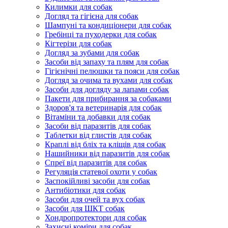
Килимки для собак
Догляд та гігієна для собак
Шампуні та кондиціонери для собак
Гребінці та пуходерки для собак
Кігтерізи для собак
Догляд за зубами для собак
Засоби від запаху та плям для собак
Гігієнічні пелюшки та пояси для собак
Догляд за очима та вухами для собак
Засоби для догляду за лапами собак
Пакети для прибирання за собаками
Здоров'я та ветеринарія для собак
Вітаміни та добавки для собак
Засоби від паразитів для собак
Таблетки від глистів для собак
Краплі від бліх та кліщів для собак
Нашийники від паразитів для собак
Спреї від паразитів для собак
Регуляція статевої охоти у собак
Заспокійливі засоби для собак
Антибіотики для собак
Засоби для очей та вух собак
Засоби для ШКТ собак
Хондропротектори для собак
Захисні коміри для собак