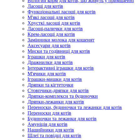
Вологий корм для котів, що живуть у приміщенні
Ласощі для котів
Функціональні ласощі для котів
М'які ласощі для котів
Хрусткі ласощі для котів
Ласощі-палички для котів
Крем-ласощі для котів
Замінники молока для кошенят
Аксесуари для котів
Миски та годівниці для котів
Іграшки для котів
Дражнилки для котів
Інтерактивні іграшки для котів
М'ячики для котів
Іграшки-мишки для котів
Дряпки та кігтеточки
Стовпчики-дряпки для котів
Дряпки-комплекси та будиночки
Дряпки-лежанки для котів
Переноски, будиночки та лежанки для котів
Переноски для котів
Будиночки та лежанки для котів
Амуніція для котів
Нашийники для котів
Шлеї та повідці для котів