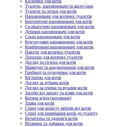
Килимки для котів
Туалети, наповнювачі та аксесуари
Туалети та лотки для котів
Наповнювачі для котячих туалетів
Бентонітові наповнювачі для котів
Силікагелеві наповнювачі для котів
Деревні наповнювачі для котів
Соєві наповнювачі для котів
Кукурудзяні наповнювачі для котів
Комбіновані наповнювачі для котів
Пакети для котячих туалетів
Лопатки для котячих туалетів
Догляд та гігієна для котів
Шампуні та кондиціонери для котів
Гребінці та пуходерки для котів
Кігтерізи для котів
Догляд за зубами котів
Догляд за очима та вухами котів
Засоби від запаху та плям для котів
Котяча м'ята (котовник)
Трава для котів
Спреї для захисту меблів від котів
Спреї для привчання котів до туалету
Ветаптека та здоров'я котів
Вітаміни та добавки для котів