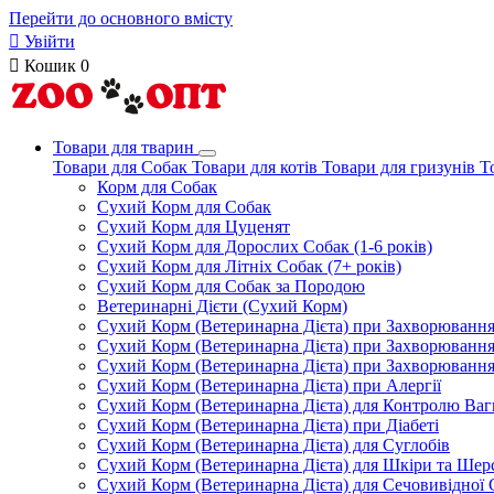
Перейти до основного вмісту

Увійти

Кошик
0
Товари для тварин
Товари для Собак
Товари для котів
Товари для гризунів
Т
Корм для Собак
Сухий Корм для Собак
Сухий Корм для Цуценят
Сухий Корм для Дорослих Собак (1-6 років)
Сухий Корм для Літніх Собак (7+ років)
Сухий Корм для Собак за Породою
Ветеринарні Дієти (Сухий Корм)
Сухий Корм (Ветеринарна Дієта) при Захворюван
Сухий Корм (Ветеринарна Дієта) при Захворюванн
Сухий Корм (Ветеринарна Дієта) при Захворюванн
Сухий Корм (Ветеринарна Дієта) при Алергії
Сухий Корм (Ветеринарна Дієта) для Контролю Ваг
Сухий Корм (Ветеринарна Дієта) при Діабеті
Сухий Корм (Ветеринарна Дієта) для Суглобів
Сухий Корм (Ветеринарна Дієта) для Шкіри та Шерс
Сухий Корм (Ветеринарна Дієта) для Сечовивідної