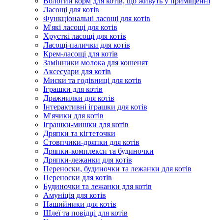
Вологий корм для котів, що живуть у приміщенні
Ласощі для котів
Функціональні ласощі для котів
М'які ласощі для котів
Хрусткі ласощі для котів
Ласощі-палички для котів
Крем-ласощі для котів
Замінники молока для кошенят
Аксесуари для котів
Миски та годівниці для котів
Іграшки для котів
Дражнилки для котів
Інтерактивні іграшки для котів
М'ячики для котів
Іграшки-мишки для котів
Дряпки та кігтеточки
Стовпчики-дряпки для котів
Дряпки-комплекси та будиночки
Дряпки-лежанки для котів
Переноски, будиночки та лежанки для котів
Переноски для котів
Будиночки та лежанки для котів
Амуніція для котів
Нашийники для котів
Шлеї та повідці для котів