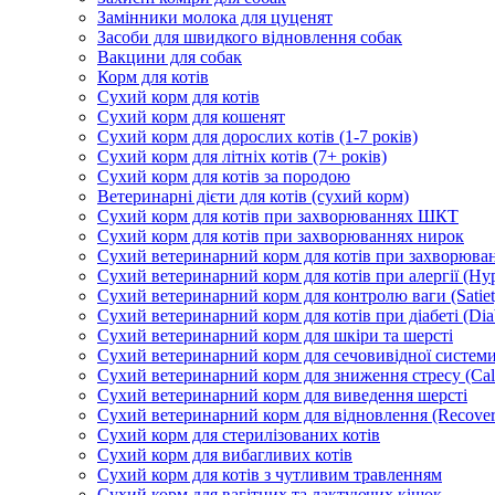
Замінники молока для цуценят
Засоби для швидкого відновлення собак
Вакцини для собак
Корм для котів
Сухий корм для котів
Сухий корм для кошенят
Сухий корм для дорослих котів (1-7 років)
Сухий корм для літніх котів (7+ років)
Сухий корм для котів за породою
Ветеринарні дієти для котів (сухий корм)
Сухий корм для котів при захворюваннях ШКТ
Сухий корм для котів при захворюваннях нирок
Сухий ветеринарний корм для котів при захворюван
Сухий ветеринарний корм для котів при алергії (Hyp
Сухий ветеринарний корм для контролю ваги (Satiet
Сухий ветеринарний корм для котів при діабеті (Diab
Сухий ветеринарний корм для шкіри та шерсті
Сухий ветеринарний корм для сечовивідної системи 
Сухий ветеринарний корм для зниження стресу (Ca
Сухий ветеринарний корм для виведення шерсті
Сухий ветеринарний корм для відновлення (Recover
Сухий корм для стерилізованих котів
Сухий корм для вибагливих котів
Сухий корм для котів з чутливим травленням
Сухий корм для вагітних та лактуючих кішок