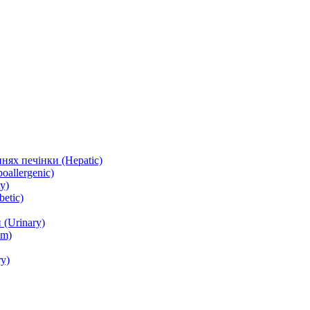
нях печінки (Hepatic)
oallergenic)
y)
etic)
(Urinary)
lm)
y)