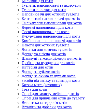
Килимки для котів
Туалети, наповнювачі та аксесуари
Туалети та лотки для котів
Наповнювачі для котячих туалетів
Бентонітові наповнювачі для котів
Силікагелеві наповнювачі для котів
Деревні наповнювачі для котів
Соєві наповнювачі для котів
Кукурудзяні наповнювачі для котів
Комбіновані наповнювачі для котів
Пакети для котячих туалетів
Лопатки для котячих туалетів
Догляд та гігієна для котів
Шампуні та кондиціонери для котів
Гребінці та пуходерки для котів
Кігтерізи для котів
Догляд за зубами котів
Догляд за очима та вухами котів
Засоби від запаху та плям для котів
Котяча м'ята (котовник)
Трава для котів
Спреї для захисту меблів від котів
Спреї для привчання котів до туалету
Ветаптека та здоров'я котів
Вітаміни та добавки для котів