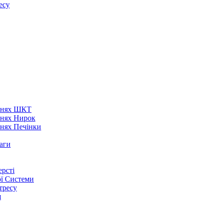
есу
аннях ШКТ
ннях Нирок
ннях Печінки
аги
рсті
ої Системи
тресу
я