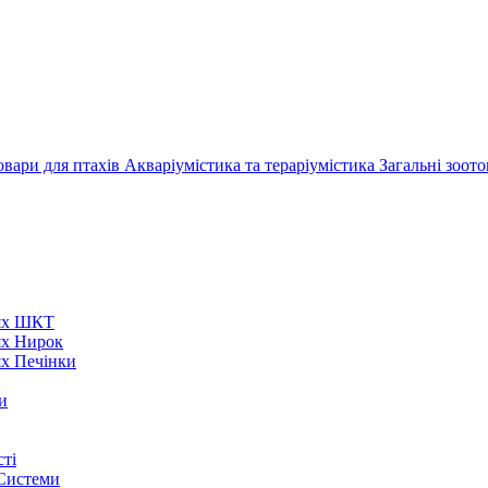
овари для птахів
Акваріумістика та тераріумістика
Загальні зоот
нях ШКТ
ях Нирок
ях Печінки
и
ті
 Системи