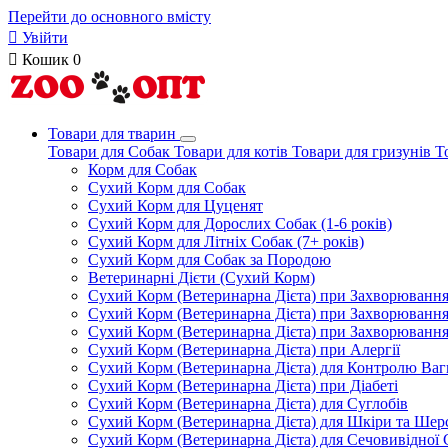
Перейти до основного вмісту

Увійти

Кошик
0
Товари для тварин
Товари для Собак
Товари для котів
Товари для гризунів
Т
Корм для Собак
Сухий Корм для Собак
Сухий Корм для Цуценят
Сухий Корм для Дорослих Собак (1-6 років)
Сухий Корм для Літніх Собак (7+ років)
Сухий Корм для Собак за Породою
Ветеринарні Дієти (Сухий Корм)
Сухий Корм (Ветеринарна Дієта) при Захворюван
Сухий Корм (Ветеринарна Дієта) при Захворюванн
Сухий Корм (Ветеринарна Дієта) при Захворюванн
Сухий Корм (Ветеринарна Дієта) при Алергії
Сухий Корм (Ветеринарна Дієта) для Контролю Ваг
Сухий Корм (Ветеринарна Дієта) при Діабеті
Сухий Корм (Ветеринарна Дієта) для Суглобів
Сухий Корм (Ветеринарна Дієта) для Шкіри та Шерс
Сухий Корм (Ветеринарна Дієта) для Сечовивідної