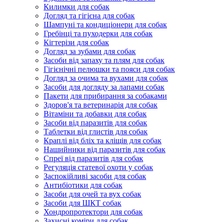
Килимки для собак
Догляд та гігієна для собак
Шампуні та кондиціонери для собак
Гребінці та пуходерки для собак
Кігтерізи для собак
Догляд за зубами для собак
Засоби від запаху та плям для собак
Гігієнічні пелюшки та пояси для собак
Догляд за очима та вухами для собак
Засоби для догляду за лапами собак
Пакети для прибирання за собаками
Здоров'я та ветеринарія для собак
Вітаміни та добавки для собак
Засоби від паразитів для собак
Таблетки від глистів для собак
Краплі від бліх та кліщів для собак
Нашийники від паразитів для собак
Спреї від паразитів для собак
Регуляція статевої охоти у собак
Заспокійливі засоби для собак
Антибіотики для собак
Засоби для очей та вух собак
Засоби для ШКТ собак
Хондропротектори для собак
Захисні коміри для собак