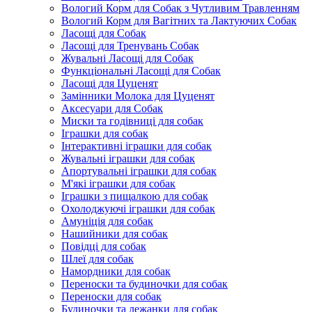
Вологий Корм для Собак з Чутливим Травленням
Вологий Корм для Вагітних та Лактуючих Собак
Ласощі для Собак
Ласощі для Тренувань Собак
Жувальні Ласощі для Собак
Функціональні Ласощі для Собак
Ласощі для Цуценят
Замінники Молока для Цуценят
Аксесуари для Собак
Миски та годівниці для собак
Іграшки для собак
Інтерактивні іграшки для собак
Жувальні іграшки для собак
Апортувальні іграшки для собак
М'які іграшки для собак
Іграшки з пищалкою для собак
Охолоджуючі іграшки для собак
Амуніція для собак
Нашийники для собак
Повідці для собак
Шлеї для собак
Намордники для собак
Переноски та будиночки для собак
Переноски для собак
Будиночки та лежанки для собак