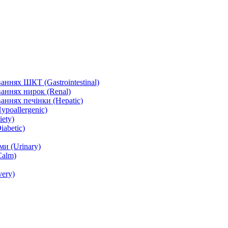
ннях ШКТ (Gastrointestinal)
аннях нирок (Renal)
аннях печінки (Hepatic)
ypoallergenic)
ety)
abetic)
и (Urinary)
Calm)
ery)