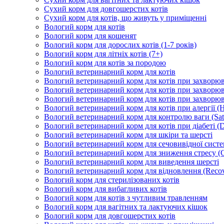
Сухий корм для довгошерстих котів
Сухий корм для котів, що живуть у приміщенні
Вологий корм для котів
Вологий корм для кошенят
Вологий корм для дорослих котів (1-7 років)
Вологий корм для літніх котів (7+)
Вологий корм для котів за породою
Вологий ветеринарний корм для котів
Вологий ветеринарний корм для котів при захворюва
Вологий ветеринарний корм для котів при захворюв
Вологий ветеринарний корм для котів при захворюв
Вологий ветеринарний корм для котів при алергії (H
Вологий ветеринарний корм для контролю ваги (Sati
Вологий ветеринарний корм для котів при діабеті (Di
Вологий ветеринарний корм для шкіри та шерсті
Вологий ветеринарний корм для сечовивідної систем
Вологий ветеринарний корм для зниження стресу (
Вологий ветеринарний корм для виведення шерсті
Вологий ветеринарний корм для відновлення (Recov
Вологий корм для стерилізованих котів
Вологий корм для вибагливих котів
Вологий корм для котів з чутливим травленням
Вологий корм для вагітних та лактуючих кішок
Вологий корм для довгошерстих котів