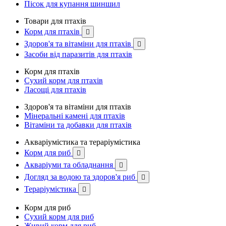
Пісок для купання шиншил
Товари для птахів
Корм для птахів

Здоров'я та вітаміни для птахів

Засоби від паразитів для птахів
Корм для птахів
Сухий корм для птахів
Ласощі для птахів
Здоров'я та вітаміни для птахів
Мінеральні камені для птахів
Вітаміни та добавки для птахів
Акваріумістика та тераріумістика
Корм для риб

Акваріуми та обладнання

Догляд за водою та здоров'я риб

Тераріумістика

Корм для риб
Сухий корм для риб
Живий корм для риб