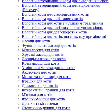
Вологий ветеринарний корм для виведення шерсті
Вологий ветеринарний корм для відновлення
(Recovery)
Вологий корм для стерилізованих котів
Вологий корм для вибагливих котів
Вологий корм для котів з чутливим травленням
Вологий корм для вагітних та лактуючих кішок
Вологий корм для довгошерстих котів
Вологий корм для котів, що живуть у приміщенні
Ласощі для котів
Функціональні ласощі для котів
М'які ласощі для котів
Хрусткі ласощі для котів
Ласощі-палички для котів
Крем-ласощі для котів
Замінники молока для кошенят
Аксесуари для котів
Миски та годівниці для котів
Іграшки для котів
Дражнилки для котів
Інтерактивні іграшки для котів
М'ячики для котів
Іграшки-мишки для котів
Дряпки та кігтеточки
Стовпчики-дряпки для котів