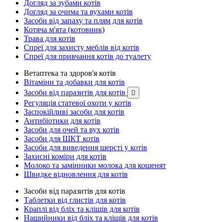
Догляд за зубами котів
Догляд за очима та вухами котів
Засоби від запаху та плям для котів
Котяча м'ята (котовник)
Трава для котів
Спреї для захисту меблів від котів
Спреї для привчання котів до туалету
Ветаптека та здоров'я котів
Вітаміни та добавки для котів
Засоби від паразитів для котів

Регуляція статевої охоти у котів
Заспокійливі засоби для котів
Антибіотики для котів
Засоби для очей та вух котів
Засоби для ШКТ котів
Засоби для виведення шерсті у котів
Захисні коміри для котів
Молоко та замінники молока для кошенят
Швидке відновлення для котів
Засоби від паразитів для котів
Таблетки від глистів для котів
Краплі від бліх та кліщів для котів
Нашийники від бліх та кліщів для котів