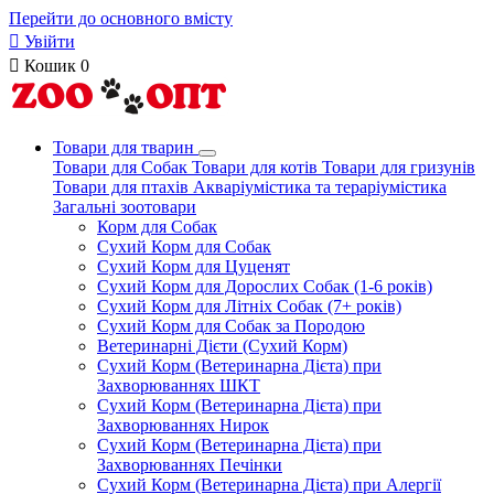
Перейти до основного вмісту

Увійти

Кошик
0
Товари для тварин
Товари для Собак
Товари для котів
Товари для гризунів
Товари для птахів
Акваріумістика та тераріумістика
Загальні зоотовари
Корм для Собак
Сухий Корм для Собак
Сухий Корм для Цуценят
Сухий Корм для Дорослих Собак (1-6 років)
Сухий Корм для Літніх Собак (7+ років)
Сухий Корм для Собак за Породою
Ветеринарні Дієти (Сухий Корм)
Сухий Корм (Ветеринарна Дієта) при
Захворюваннях ШКТ
Сухий Корм (Ветеринарна Дієта) при
Захворюваннях Нирок
Сухий Корм (Ветеринарна Дієта) при
Захворюваннях Печінки
Сухий Корм (Ветеринарна Дієта) при Алергії