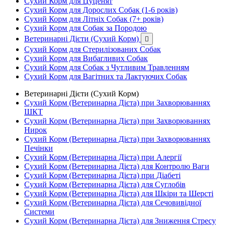
Сухий Корм для Цуценят
Сухий Корм для Дорослих Собак (1-6 років)
Сухий Корм для Літніх Собак (7+ років)
Сухий Корм для Собак за Породою
Ветеринарні Дієти (Сухий Корм)

Сухий Корм для Стерилізованих Собак
Сухий Корм для Вибагливих Собак
Сухий Корм для Собак з Чутливим Травленням
Сухий Корм для Вагітних та Лактуючих Собак
Ветеринарні Дієти (Сухий Корм)
Сухий Корм (Ветеринарна Дієта) при Захворюваннях
ШКТ
Сухий Корм (Ветеринарна Дієта) при Захворюваннях
Нирок
Сухий Корм (Ветеринарна Дієта) при Захворюваннях
Печінки
Сухий Корм (Ветеринарна Дієта) при Алергії
Сухий Корм (Ветеринарна Дієта) для Контролю Ваги
Сухий Корм (Ветеринарна Дієта) при Діабеті
Сухий Корм (Ветеринарна Дієта) для Суглобів
Сухий Корм (Ветеринарна Дієта) для Шкіри та Шерсті
Сухий Корм (Ветеринарна Дієта) для Сечовивідної
Системи
Сухий Корм (Ветеринарна Дієта) для Зниження Стресу