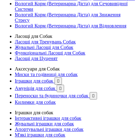
Вологий Корм (Ветеринарна Дієта) для Сечовивідної
Системи
Вологий Корм (Ветеринарна Дієта) для Зниження
Стресу
Вологий Корм (Ветеринарна Дієта) для Відновлення
Ласощі для Собак
Ласощі для Тренувань Собак
Жувальні Ласощі для Собак
Функціональні Ласощі для Собак
Ласощі для Цуценят
Аксесуари для Собак
Миски та годівниці для собак
Іграшки для собак

Амуніція для собак

Переноски та будиночки для собак

Килимки для собак
Іграшки для собак
Інтерактивні іграшки для собак
Жувальні іграшки для собак
Апортувальні іграшки для собак
М'які іграшки для собак