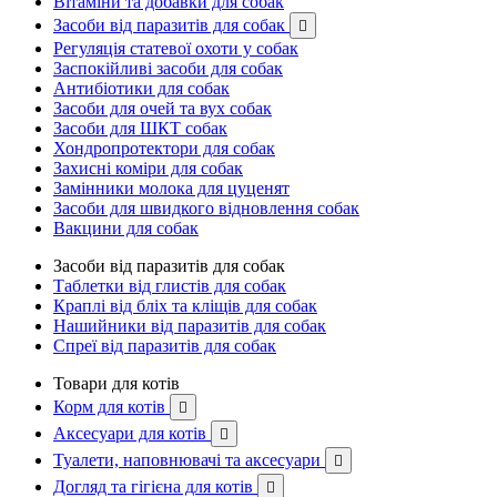
Вітаміни та добавки для собак
Засоби від паразитів для собак

Регуляція статевої охоти у собак
Заспокійливі засоби для собак
Антибіотики для собак
Засоби для очей та вух собак
Засоби для ШКТ собак
Хондропротектори для собак
Захисні коміри для собак
Замінники молока для цуценят
Засоби для швидкого відновлення собак
Вакцини для собак
Засоби від паразитів для собак
Таблетки від глистів для собак
Краплі від бліх та кліщів для собак
Нашийники від паразитів для собак
Спреї від паразитів для собак
Товари для котів
Корм для котів

Аксесуари для котів

Туалети, наповнювачі та аксесуари

Догляд та гігієна для котів
