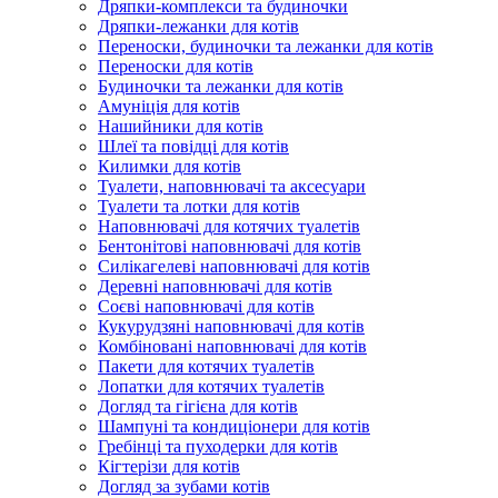
Дряпки-комплекси та будиночки
Дряпки-лежанки для котів
Переноски, будиночки та лежанки для котів
Переноски для котів
Будиночки та лежанки для котів
Амуніція для котів
Нашийники для котів
Шлеї та повідці для котів
Килимки для котів
Туалети, наповнювачі та аксесуари
Туалети та лотки для котів
Наповнювачі для котячих туалетів
Бентонітові наповнювачі для котів
Силікагелеві наповнювачі для котів
Деревні наповнювачі для котів
Соєві наповнювачі для котів
Кукурудзяні наповнювачі для котів
Комбіновані наповнювачі для котів
Пакети для котячих туалетів
Лопатки для котячих туалетів
Догляд та гігієна для котів
Шампуні та кондиціонери для котів
Гребінці та пуходерки для котів
Кігтерізи для котів
Догляд за зубами котів