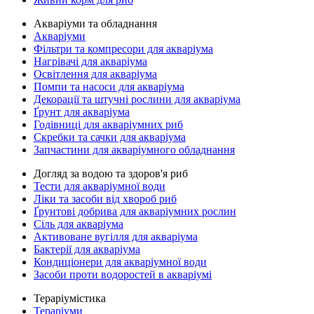
Акваріуми та обладнання
Акваріуми
Фільтри та компресори для акваріума
Нагрівачі для акваріума
Освітлення для акваріума
Помпи та насоси для акваріума
Декорації та штучні рослини для акваріума
Ґрунт для акваріума
Годівниці для акваріумних риб
Скребки та сачки для акваріума
Запчастини для акваріумного обладнання
Догляд за водою та здоров'я риб
Тести для акваріумної води
Ліки та засоби від хвороб риб
Ґрунтові добрива для акваріумних рослин
Сіль для акваріума
Активоване вугілля для акваріума
Бактерії для акваріума
Кондиціонери для акваріумної води
Засоби проти водоростей в акваріумі
Тераріумістика
Тераріуми