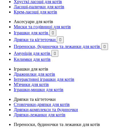
Хрусткі ласощі для котів
Ласощі-палички для котів
Крем-ласощі для котів
Аксесуари для котів
Миски та годівниці для котів
Іграшки для котів

Дряпки та кігтеточки

Переноски, будиночки та лежанки для котів

Амуніція для котів

Килимки для котів
Іграшки для котів
Дражнилки для котів
Інтерактивні іграшки для котів
М'ячики для котів
Іграшки-мишки для котів
Дряпки та кігтеточки
Стовпчики-дряпки для котів
Дряпки-комплекси та будиночки
Дряпки-лежанки для котів
Переноски, будиночки та лежанки для котів