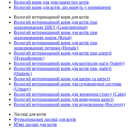
Вологий корм для довгошерстих котів
Вологий корм для котів, що живуть у приміщенні
Вологий ветеринарний корм для котів
Вологий ветеринарний корм для котів при
захворюваннях ШКТ (Gastrointestinal)
Вологий ветеринарний корм для котів при
захворюваннях нирок (Renal)
Вологий ветеринарний корм для котів при
захворюваннях печінки (Hepatic)
Вологий ветеринарний корм для котів при алергії
(Hypoallergenic)
Вологий ветеринарний корм для контролю ваги (Satiety)
Вологий ветеринарний корм для котів при діабеті
(Diabetic)
Вологий ветеринарний корм для шкіри та шерсті
Вологий ветеринарний корм для сечовивідної системи
(Urinary)
Вологий ветеринарний корм для зниження стресу (Calm)
Вологий ветеринарний корм для виведення шерсті
Вологий ветеринарний корм для відновлення (Recovery)
Ласощі для котів
Функціональні ласощі для котів
М'які ласощі для котів