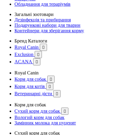
Обладнання для тераріумів
Загальні зоотовари
Дезінфекція та прибирання
Подарункові набори для тварин
Контейнери для зберігання корму
Бренд Каталоги
Royal Canin

Exclusion

ACANA

Royal Canin
Корм для собак

Корм для котів

Ветеринарні дієти

Корм для собак
Сухий корм для собак

Вологий корм для собак
Замінник молока для цуценят
Сухий корм для собак