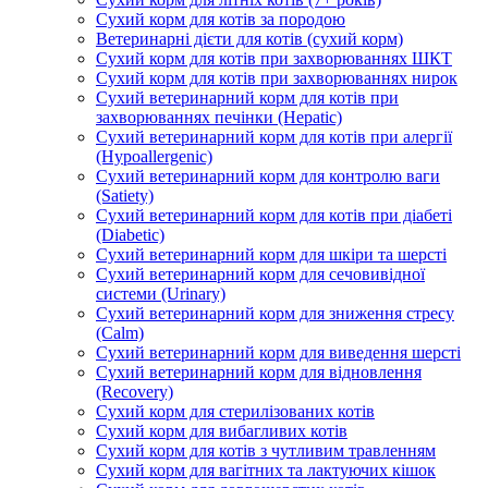
Сухий корм для котів за породою
Ветеринарні дієти для котів (сухий корм)
Сухий корм для котів при захворюваннях ШКТ
Сухий корм для котів при захворюваннях нирок
Сухий ветеринарний корм для котів при
захворюваннях печінки (Hepatic)
Сухий ветеринарний корм для котів при алергії
(Hypoallergenic)
Сухий ветеринарний корм для контролю ваги
(Satiety)
Сухий ветеринарний корм для котів при діабеті
(Diabetic)
Сухий ветеринарний корм для шкіри та шерсті
Сухий ветеринарний корм для сечовивідної
системи (Urinary)
Сухий ветеринарний корм для зниження стресу
(Calm)
Сухий ветеринарний корм для виведення шерсті
Сухий ветеринарний корм для відновлення
(Recovery)
Сухий корм для стерилізованих котів
Сухий корм для вибагливих котів
Сухий корм для котів з чутливим травленням
Сухий корм для вагітних та лактуючих кішок