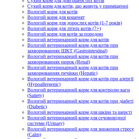
Сухий корм для довгошерстих котів
Сухий корм для котів, що живуть у приміщенні
Вологий корм для котів
Вологий корм для кошенят
Вологий корм для дорослих котів (1-7 років)
Вологий корм для літніх котів (7+)
Вологий корм для котів за породою
Вологий ветеринарний корм для котів
Вологий ветеринарний корм для котів при
захворюваннях ШКТ (Gastrointestinal)
Вологий ветеринарний корм для котів при
захворюваннях нирок (Renal)
Вологий ветеринарний корм для котів при
захворюваннях печінки (Hepatic)
Вологий ветеринарний корм для котів при алергії
(Hypoallergenic)
Вологий ветеринарний корм для контролю ваги
(Satiety)
Вологий ветеринарний корм для котів при діабеті
(Diabetic)
Вологий ветеринарний корм для шкіри та шерсті
Вологий ветеринарний корм для сечовивідної
системи (Urinary)
Вологий ветеринарний корм для зниження стресу
(Calm)