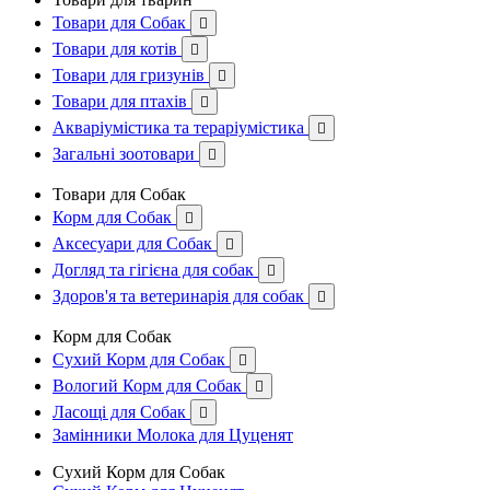
Товари для Собак

Товари для котів

Товари для гризунів

Товари для птахів

Акваріумістика та тераріумістика

Загальні зоотовари

Товари для Собак
Корм для Собак

Аксесуари для Собак

Догляд та гігієна для собак

Здоров'я та ветеринарія для собак

Корм для Собак
Сухий Корм для Собак

Вологий Корм для Собак

Ласощі для Собак

Замінники Молока для Цуценят
Сухий Корм для Собак