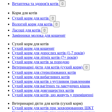
Ветаптека та здоров'я котів

Корм для котів
Сухий корм для котів

Вологий корм для котів

Ласощі для котів

Замінники молока для кошенят
Сухий корм для котів
Сухий корм для кошенят
Сухий корм для дорослих котів (1-7 років)
Сухий корм для літніх котів (7+ років)
Сухий корм для котів за породою
Ветеринарні дієти для котів (сухий корм)

Сухий корм для стерилізованих котів
Сухий корм для вибагливих котів
Сухий корм для котів з чутливим травленням
Сухий корм для вагітних та лактуючих кішок
Сухий корм для довгошерстих котів
Сухий корм для котів, що живуть у приміщенні
Ветеринарні дієти для котів (сухий корм)
Сухий корм для котів при захворюваннях ШКТ