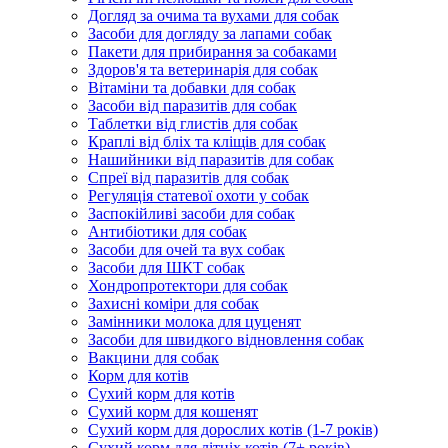
Догляд за очима та вухами для собак
Засоби для догляду за лапами собак
Пакети для прибирання за собаками
Здоров'я та ветеринарія для собак
Вітаміни та добавки для собак
Засоби від паразитів для собак
Таблетки від глистів для собак
Краплі від бліх та кліщів для собак
Нашийники від паразитів для собак
Спреї від паразитів для собак
Регуляція статевої охоти у собак
Заспокійливі засоби для собак
Антибіотики для собак
Засоби для очей та вух собак
Засоби для ШКТ собак
Хондропротектори для собак
Захисні коміри для собак
Замінники молока для цуценят
Засоби для швидкого відновлення собак
Вакцини для собак
Корм для котів
Сухий корм для котів
Сухий корм для кошенят
Сухий корм для дорослих котів (1-7 років)
Сухий корм для літніх котів (7+ років)