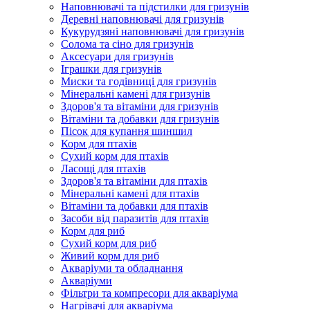
Наповнювачі та підстилки для гризунів
Деревні наповнювачі для гризунів
Кукурудзяні наповнювачі для гризунів
Солома та сіно для гризунів
Аксесуари для гризунів
Іграшки для гризунів
Миски та годівниці для гризунів
Мінеральні камені для гризунів
Здоров'я та вітаміни для гризунів
Вітаміни та добавки для гризунів
Пісок для купання шиншил
Корм для птахів
Сухий корм для птахів
Ласощі для птахів
Здоров'я та вітаміни для птахів
Мінеральні камені для птахів
Вітаміни та добавки для птахів
Засоби від паразитів для птахів
Корм для риб
Сухий корм для риб
Живий корм для риб
Акваріуми та обладнання
Акваріуми
Фільтри та компресори для акваріума
Нагрівачі для акваріума