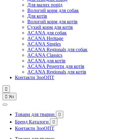
Для малих порід
Вологий корм для собак
Для котів
Вологий корм для котів
Сухий корм для котів
ACANA для собак
ACANA Heritage
ACANA Singles
ACANA Regionals для собак
ACANA Classics
ACANA для котів
ACANA Рецепти для котів
ACANA Regionals для котів
Контакти ЗооОПТ


Усі
Товари для тварин

Бренд Каталоги

Контакти ЗооОПТ
Товари для тварин