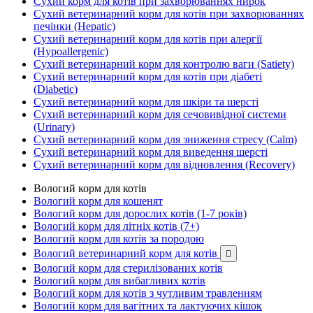
Сухий корм для котів при захворюваннях нирок
Сухий ветеринарний корм для котів при захворюваннях
печінки (Hepatic)
Сухий ветеринарний корм для котів при алергії
(Hypoallergenic)
Сухий ветеринарний корм для контролю ваги (Satiety)
Сухий ветеринарний корм для котів при діабеті
(Diabetic)
Сухий ветеринарний корм для шкіри та шерсті
Сухий ветеринарний корм для сечовивідної системи
(Urinary)
Сухий ветеринарний корм для зниження стресу (Calm)
Сухий ветеринарний корм для виведення шерсті
Сухий ветеринарний корм для відновлення (Recovery)
Вологий корм для котів
Вологий корм для кошенят
Вологий корм для дорослих котів (1-7 років)
Вологий корм для літніх котів (7+)
Вологий корм для котів за породою
Вологий ветеринарний корм для котів

Вологий корм для стерилізованих котів
Вологий корм для вибагливих котів
Вологий корм для котів з чутливим травленням
Вологий корм для вагітних та лактуючих кішок