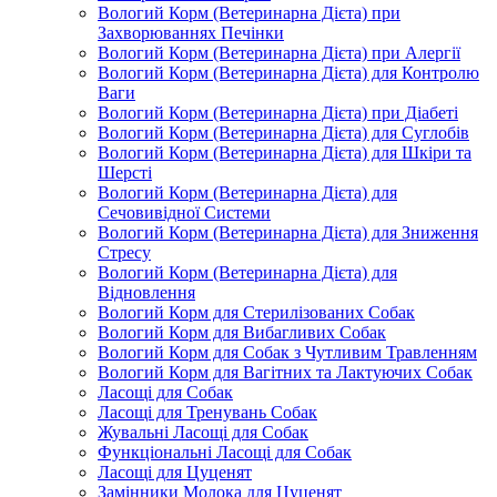
Вологий Корм (Ветеринарна Дієта) при
Захворюваннях Печінки
Вологий Корм (Ветеринарна Дієта) при Алергії
Вологий Корм (Ветеринарна Дієта) для Контролю
Ваги
Вологий Корм (Ветеринарна Дієта) при Діабеті
Вологий Корм (Ветеринарна Дієта) для Суглобів
Вологий Корм (Ветеринарна Дієта) для Шкіри та
Шерсті
Вологий Корм (Ветеринарна Дієта) для
Сечовивідної Системи
Вологий Корм (Ветеринарна Дієта) для Зниження
Стресу
Вологий Корм (Ветеринарна Дієта) для
Відновлення
Вологий Корм для Стерилізованих Собак
Вологий Корм для Вибагливих Собак
Вологий Корм для Собак з Чутливим Травленням
Вологий Корм для Вагітних та Лактуючих Собак
Ласощі для Собак
Ласощі для Тренувань Собак
Жувальні Ласощі для Собак
Функціональні Ласощі для Собак
Ласощі для Цуценят
Замінники Молока для Цуценят