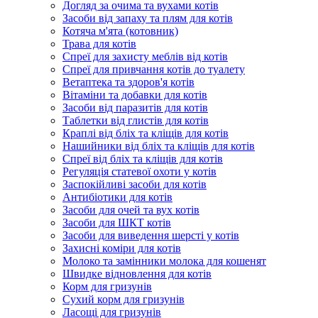
Догляд за очима та вухами котів
Засоби від запаху та плям для котів
Котяча м'ята (котовник)
Трава для котів
Спреї для захисту меблів від котів
Спреї для привчання котів до туалету
Ветаптека та здоров'я котів
Вітаміни та добавки для котів
Засоби від паразитів для котів
Таблетки від глистів для котів
Краплі від бліх та кліщів для котів
Нашийники від бліх та кліщів для котів
Спреї від бліх та кліщів для котів
Регуляція статевої охоти у котів
Заспокійливі засоби для котів
Антибіотики для котів
Засоби для очей та вух котів
Засоби для ШКТ котів
Засоби для виведення шерсті у котів
Захисні коміри для котів
Молоко та замінники молока для кошенят
Швидке відновлення для котів
Корм для гризунів
Сухий корм для гризунів
Ласощі для гризунів